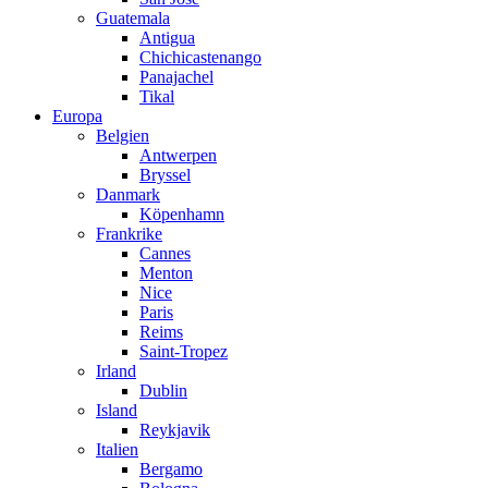
Guatemala
Antigua
Chichicastenango
Panajachel
Tikal
Europa
Belgien
Antwerpen
Bryssel
Danmark
Köpenhamn
Frankrike
Cannes
Menton
Nice
Paris
Reims
Saint-Tropez
Irland
Dublin
Island
Reykjavik
Italien
Bergamo