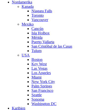
Nordamerika
Kanada
Niagara Falls
Toronto
Vancouver
Mexiko
Cancún
Isla Holbox
Mérida
Puerto Vallarta
San Cristóbal de las Casas
Tulum
USA
Boston
Key West
Las Vegas
Los Angeles
Miami
New York City
Palm Springs
San Francisco
Seattle
Sonoma
Washington DC
Karibien