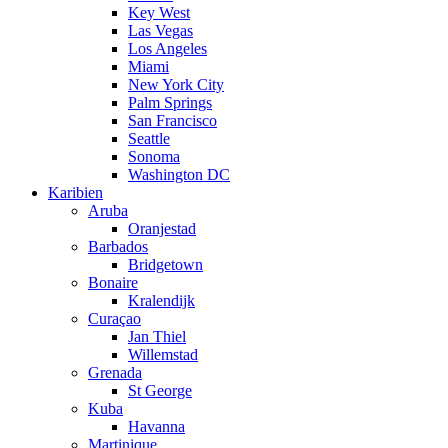
Key West
Las Vegas
Los Angeles
Miami
New York City
Palm Springs
San Francisco
Seattle
Sonoma
Washington DC
Karibien
Aruba
Oranjestad
Barbados
Bridgetown
Bonaire
Kralendijk
Curaçao
Jan Thiel
Willemstad
Grenada
St George
Kuba
Havanna
Martinique