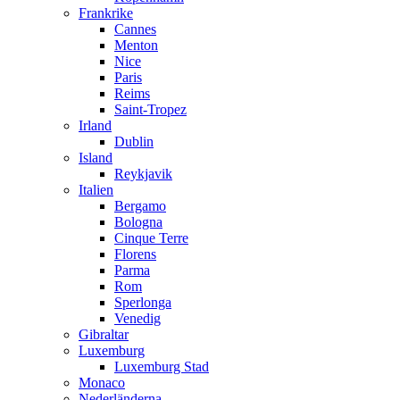
Frankrike
Cannes
Menton
Nice
Paris
Reims
Saint-Tropez
Irland
Dublin
Island
Reykjavik
Italien
Bergamo
Bologna
Cinque Terre
Florens
Parma
Rom
Sperlonga
Venedig
Gibraltar
Luxemburg
Luxemburg Stad
Monaco
Nederländerna