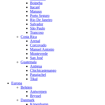
Boipeba
Itacaré
Manaus
Porto Seguro
Rio De Janeiro
Salvador
São Paulo
Trancoso
Costa Rica
Arenal
Corcovado
Manuel Antonio
Monteverde
San José
Guatemala
Antigua
Chichicastenango
Panajachel
Tikal
Europa
Belgien
Antwerpen
Bryssel
Danmark
Köpenhamn