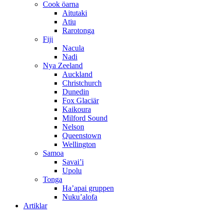
Cook öarna
Aitutaki
Atiu
Rarotonga
Fiji
Nacula
Nadi
Nya Zeeland
Auckland
Christchurch
Dunedin
Fox Glaciär
Kaikoura
Milford Sound
Nelson
Queenstown
Wellington
Samoa
Savai’i
Upolu
Tonga
Ha’apai gruppen
Nuku’alofa
Artiklar