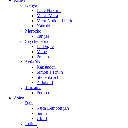
Afrika
Kenya
Lake Nakuru
Masai Mara
Meru National Park
Nairobi
Marocko
Tanger
Seychellerna
La Digue
Mahé
Praslin
Sydafrika
Kapstaden
Simon’s Town
Stellenbosch
Zululand
Tanzania
Pemba
Asien
Bali
Nusa Lembongan
Sanur
Ubud
Indien