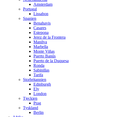
Amsterdam
Portugal
Lissabon
Spanien
Benahavis
Casares
Estepona
Jerez de la Frontera
Manilva
Marbella
Monte Viñas
Puerto Banús
Puerto de la Duquesa
Ronda
Sabinillas
Tarifa
Storbritannien
Edinburgh
Ely
London
Tjeckien
Prag
Tyskland
Berlin