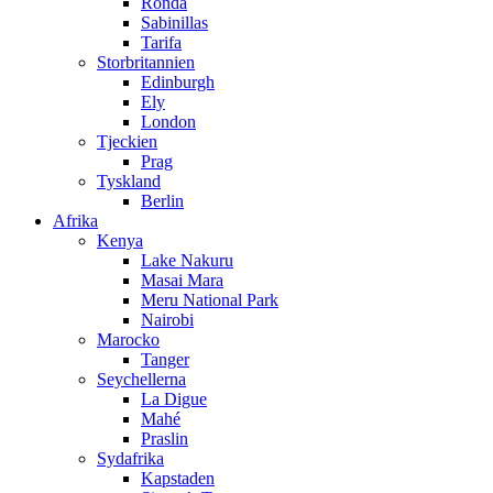
Ronda
Sabinillas
Tarifa
Storbritannien
Edinburgh
Ely
London
Tjeckien
Prag
Tyskland
Berlin
Afrika
Kenya
Lake Nakuru
Masai Mara
Meru National Park
Nairobi
Marocko
Tanger
Seychellerna
La Digue
Mahé
Praslin
Sydafrika
Kapstaden