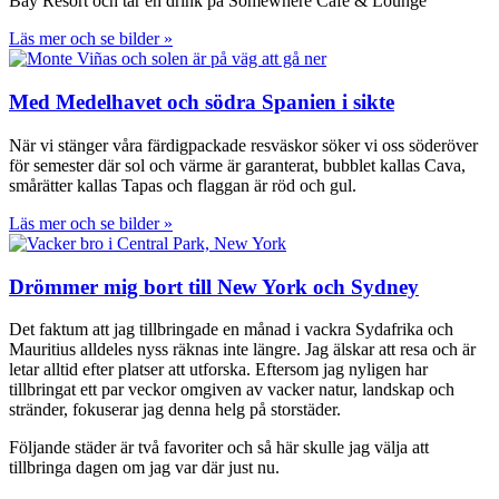
Bay Resort och tar en drink på Somewhere Café & Lounge
Läs mer och se bilder »
Med Medelhavet och södra Spanien i sikte
När vi stänger våra färdigpackade resväskor söker vi oss söderöver
för semester där sol och värme är garanterat, bubblet kallas Cava,
smårätter kallas Tapas och flaggan är röd och gul.
Läs mer och se bilder »
Drömmer mig bort till New York och Sydney
Det faktum att jag tillbringade en månad i vackra Sydafrika och
Mauritius alldeles nyss räknas inte längre. Jag älskar att resa och är
letar alltid efter platser att utforska. Eftersom jag nyligen har
tillbringat ett par veckor omgiven av vacker natur, landskap och
stränder, fokuserar jag denna helg på storstäder.
Följande städer är två favoriter och så här skulle jag välja att
tillbringa dagen om jag var där just nu.