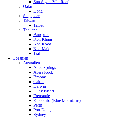
Sun Siyam Vilu Reef
Qatar
Doha
Singapore
Taiwan
Taipei
Thailand
Bangkok
Koh Kham
Koh Kood
Koh Mak
Trat
Oceanien
Australien
Alice Springs
Ayers Rock
Broome
Cairns
Darwin
Dunk Island
Fremantle
Katoomba (Blue Mountains)
Perth
Port Douglas
Sydney