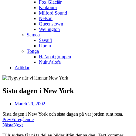
Fox Glaciär
Kaikoura
Milford Sound
Nelson
Queenstown
Wellington
Samoa
Savai’i
Upolu
Tonga
Ha’apai gruppen
Nuku’alofa
Artiklar
Sista dagen i New York
March 29, 2002
Sista dagen i New York och sista dagen på vår jorden runt resa.
Prev
Föregående
Nästa
Next
Tills vidare får ni ta del av bilder ifrån denna dag. Text kommer