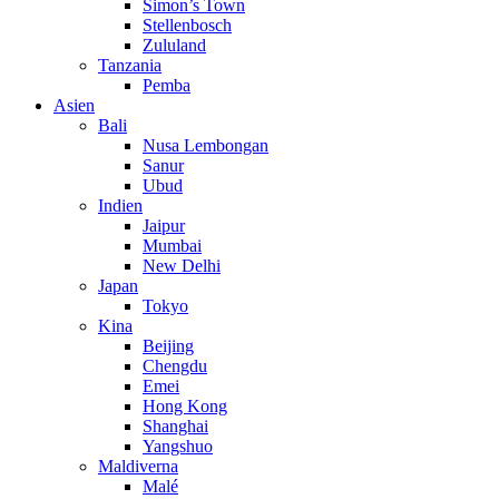
Simon’s Town
Stellenbosch
Zululand
Tanzania
Pemba
Asien
Bali
Nusa Lembongan
Sanur
Ubud
Indien
Jaipur
Mumbai
New Delhi
Japan
Tokyo
Kina
Beijing
Chengdu
Emei
Hong Kong
Shanghai
Yangshuo
Maldiverna
Malé