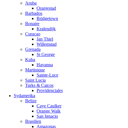
Aruba
Oranjestad
Barbados
Bridgetown
Bonaire
Kralendijk
Curaçao
Jan Thiel
Willemstad
Grenada
St George
Kuba
Havanna
Martinique
Sainte-Luce
Saint Lucia
Turks & Caicos
Providenciales
Sydamerika
Belize
Caye Caulker
Orange Walk
San Ignacio
Brasilien
Amazonas