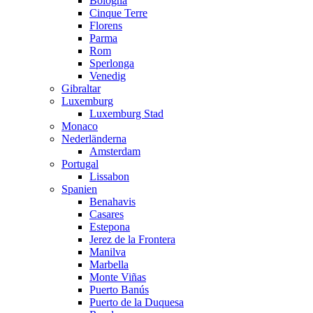
Bologna
Cinque Terre
Florens
Parma
Rom
Sperlonga
Venedig
Gibraltar
Luxemburg
Luxemburg Stad
Monaco
Nederländerna
Amsterdam
Portugal
Lissabon
Spanien
Benahavis
Casares
Estepona
Jerez de la Frontera
Manilva
Marbella
Monte Viñas
Puerto Banús
Puerto de la Duquesa