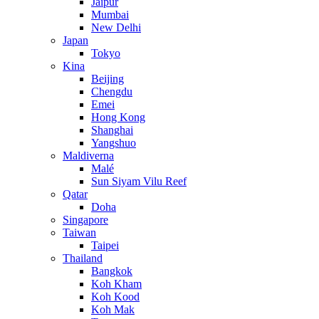
Jaipur
Mumbai
New Delhi
Japan
Tokyo
Kina
Beijing
Chengdu
Emei
Hong Kong
Shanghai
Yangshuo
Maldiverna
Malé
Sun Siyam Vilu Reef
Qatar
Doha
Singapore
Taiwan
Taipei
Thailand
Bangkok
Koh Kham
Koh Kood
Koh Mak