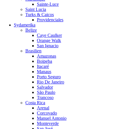
Sainte-Luce
Saint Lucia
Turks & Caicos
Providenciales
Sydamerika
Belize
Caye Caulker
Orange Walk
San Ignacio
Brasilien
Amazonas
Boipeba
Itacaré
Manaus
Porto Seguro
Rio De Janeiro
Salvador
São Paulo
Trancoso
Costa Rica
Arenal
Corcovado
Manuel Antonio
Monteverde
San José