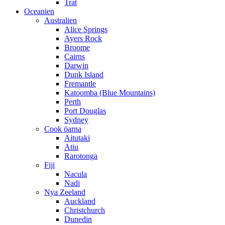
Trat
Oceanien
Australien
Alice Springs
Ayers Rock
Broome
Cairns
Darwin
Dunk Island
Fremantle
Katoomba (Blue Mountains)
Perth
Port Douglas
Sydney
Cook öarna
Aitutaki
Atiu
Rarotonga
Fiji
Nacula
Nadi
Nya Zeeland
Auckland
Christchurch
Dunedin