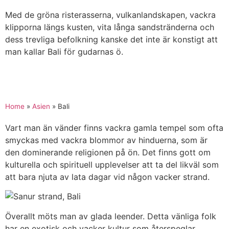
Med de gröna risterasserna, vulkanlandskapen, vackra
klipporna längs kusten, vita långa sandstränderna och
dess trevliga befolkning kanske det inte är konstigt att
man kallar Bali för gudarnas ö.
Home
»
Asien
»
Bali
Vart man än vänder finns vackra gamla tempel som ofta
smyckas med vackra blommor av hinduerna, som är
den dominerande religionen på ön. Det finns gott om
kulturella och spirituell upplevelser att ta del likväl som
att bara njuta av lata dagar vid någon vacker strand.
Överallt möts man av glada leender. Detta vänliga folk
har en exotisk och vacker kultur som återspeglar