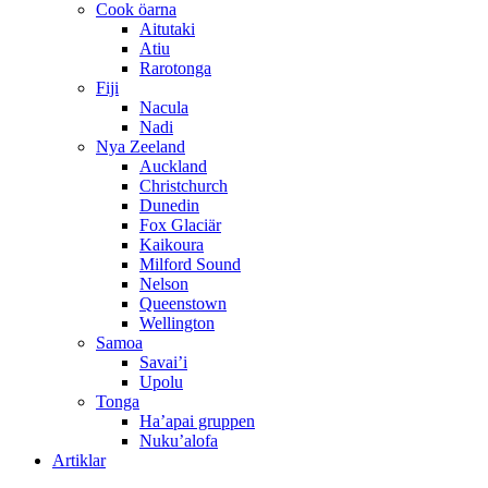
Cook öarna
Aitutaki
Atiu
Rarotonga
Fiji
Nacula
Nadi
Nya Zeeland
Auckland
Christchurch
Dunedin
Fox Glaciär
Kaikoura
Milford Sound
Nelson
Queenstown
Wellington
Samoa
Savai’i
Upolu
Tonga
Ha’apai gruppen
Nuku’alofa
Artiklar