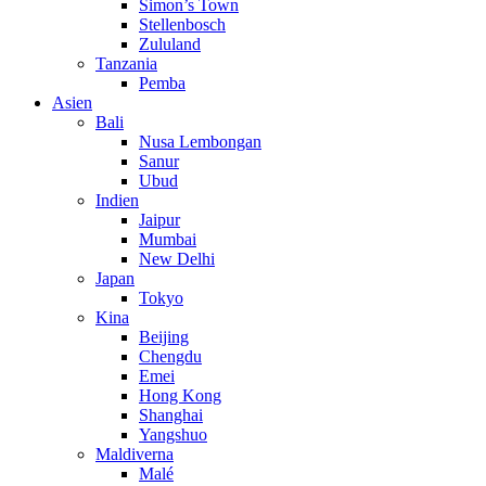
Simon’s Town
Stellenbosch
Zululand
Tanzania
Pemba
Asien
Bali
Nusa Lembongan
Sanur
Ubud
Indien
Jaipur
Mumbai
New Delhi
Japan
Tokyo
Kina
Beijing
Chengdu
Emei
Hong Kong
Shanghai
Yangshuo
Maldiverna
Malé