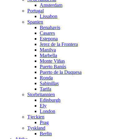
Amsterdam
Portugal
Lissabon
Spanien
Benahavis
Casares
Estepona
Jerez de la Frontera
Manilva
Marbella
Monte Viñas
Puerto Banús
Puerto de la Duquesa
Ronda
Sabinillas
Tarifa
Storbritannien
Edinburgh
Ely
London
Tjeckien
Prag
Tyskland
Berlin