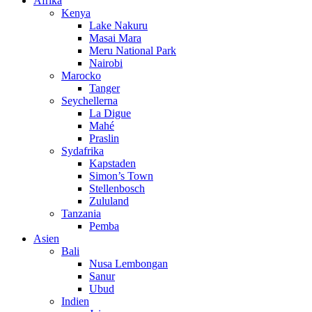
Afrika
Kenya
Lake Nakuru
Masai Mara
Meru National Park
Nairobi
Marocko
Tanger
Seychellerna
La Digue
Mahé
Praslin
Sydafrika
Kapstaden
Simon’s Town
Stellenbosch
Zululand
Tanzania
Pemba
Asien
Bali
Nusa Lembongan
Sanur
Ubud
Indien