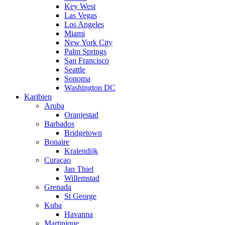
Key West
Las Vegas
Los Angeles
Miami
New York City
Palm Springs
San Francisco
Seattle
Sonoma
Washington DC
Karibien
Aruba
Oranjestad
Barbados
Bridgetown
Bonaire
Kralendijk
Curaçao
Jan Thiel
Willemstad
Grenada
St George
Kuba
Havanna
Martinique