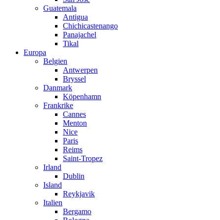
Guatemala
Antigua
Chichicastenango
Panajachel
Tikal
Europa
Belgien
Antwerpen
Bryssel
Danmark
Köpenhamn
Frankrike
Cannes
Menton
Nice
Paris
Reims
Saint-Tropez
Irland
Dublin
Island
Reykjavik
Italien
Bergamo