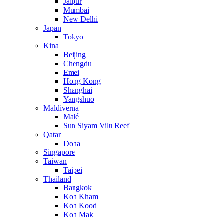
Jaipur
Mumbai
New Delhi
Japan
Tokyo
Kina
Beijing
Chengdu
Emei
Hong Kong
Shanghai
Yangshuo
Maldiverna
Malé
Sun Siyam Vilu Reef
Qatar
Doha
Singapore
Taiwan
Taipei
Thailand
Bangkok
Koh Kham
Koh Kood
Koh Mak