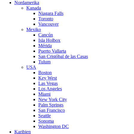
Nordamerika
Kanada
Niagara Falls
Toronto
Vancouver
Mexiko
Cancún
Isla Holbox
Mérida
Puerto Vallarta
San Cristóbal de las Casas
Tulum
USA
Boston
Key West
Las Vegas
Los Angeles
Miami
New York City
Palm Springs
San Francisco
Seattle
Sonoma
Washington DC
Karibien