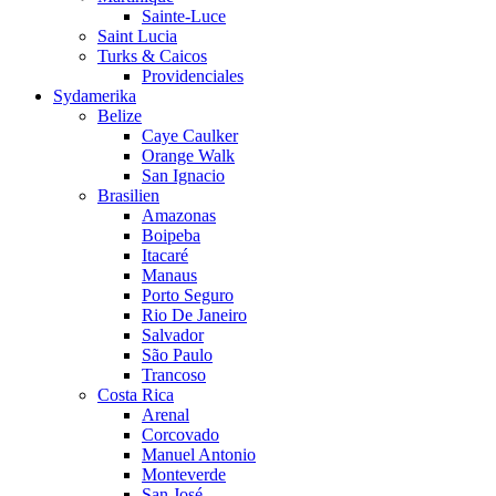
Sainte-Luce
Saint Lucia
Turks & Caicos
Providenciales
Sydamerika
Belize
Caye Caulker
Orange Walk
San Ignacio
Brasilien
Amazonas
Boipeba
Itacaré
Manaus
Porto Seguro
Rio De Janeiro
Salvador
São Paulo
Trancoso
Costa Rica
Arenal
Corcovado
Manuel Antonio
Monteverde
San José