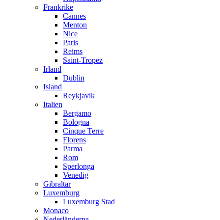
Frankrike
Cannes
Menton
Nice
Paris
Reims
Saint-Tropez
Irland
Dublin
Island
Reykjavik
Italien
Bergamo
Bologna
Cinque Terre
Florens
Parma
Rom
Sperlonga
Venedig
Gibraltar
Luxemburg
Luxemburg Stad
Monaco
Nederländerna