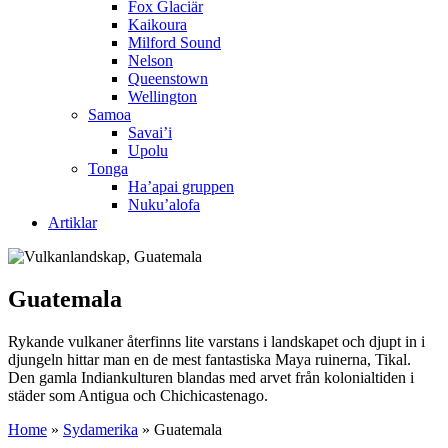
Fox Glaciär
Kaikoura
Milford Sound
Nelson
Queenstown
Wellington
Samoa
Savai’i
Upolu
Tonga
Ha’apai gruppen
Nuku’alofa
Artiklar
Guatemala
Rykande vulkaner återfinns lite varstans i landskapet och djupt in i
djungeln hittar man en de mest fantastiska Maya ruinerna, Tikal.
Den gamla Indiankulturen blandas med arvet från kolonialtiden i
städer som Antigua och Chichicastenago.
Home
»
Sydamerika
»
Guatemala