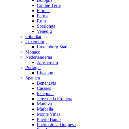
Bologna
Cinque Terre
Florens
Parma
Rom
Sperlonga
Venedig
Gibraltar
Luxemburg
Luxemburg Stad
Monaco
Nederländerna
Amsterdam
Portugal
Lissabon
Spanien
Benahavis
Casares
Estepona
Jerez de la Frontera
Manilva
Marbella
Monte Viñas
Puerto Banús
Puerto de la Duquesa