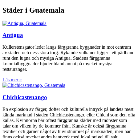
Städer i Guatemala
Antigua
Kullerstensgator leder längs färggranna byggnader in mot centrum
av staden och dess stora torg. Rykande vulkaner ligger i ett pärlband
runt den lugna och mysiga Antigua. Stadens färggranna
kolonialbyggnader bjuder bland annat på mycket mysiga
restauranger.
Läs mer »
Chichicastenango
En explosion av färger, dofter och kulturella intryck på landets mest
kända marknad i staden Chichicastenango, eller Chichi som den ofta
kallas. Kvinnorna bär oftast färggranna kläder med mönster som
talar om vilken by de kommer från. Kanske är också färggranna
textilier och garner något av huvudnumret på marknaden, men här
finns också mycket andra hantverk med lokal prägel till salu.