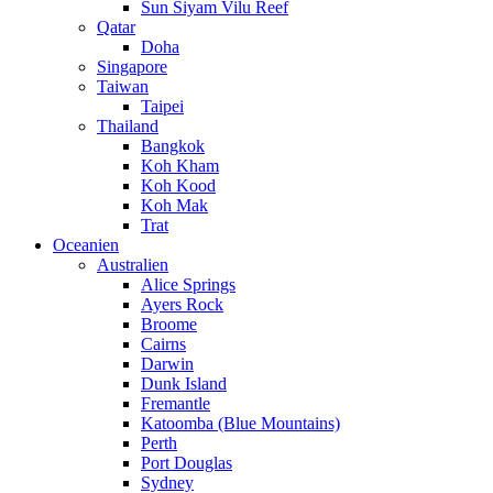
Sun Siyam Vilu Reef
Qatar
Doha
Singapore
Taiwan
Taipei
Thailand
Bangkok
Koh Kham
Koh Kood
Koh Mak
Trat
Oceanien
Australien
Alice Springs
Ayers Rock
Broome
Cairns
Darwin
Dunk Island
Fremantle
Katoomba (Blue Mountains)
Perth
Port Douglas
Sydney