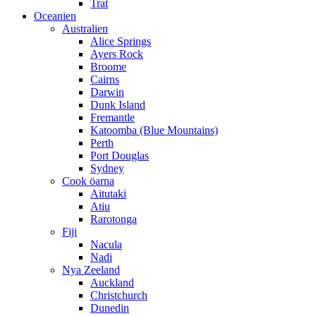
Trat
Oceanien
Australien
Alice Springs
Ayers Rock
Broome
Cairns
Darwin
Dunk Island
Fremantle
Katoomba (Blue Mountains)
Perth
Port Douglas
Sydney
Cook öarna
Aitutaki
Atiu
Rarotonga
Fiji
Nacula
Nadi
Nya Zeeland
Auckland
Christchurch
Dunedin