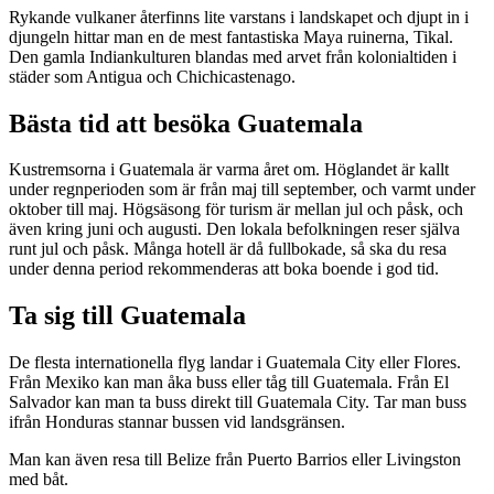
Rykande vulkaner återfinns lite varstans i landskapet och djupt in i
djungeln hittar man en de mest fantastiska Maya ruinerna, Tikal.
Den gamla Indiankulturen blandas med arvet från kolonialtiden i
städer som Antigua och Chichicastenago.
Bästa tid att besöka Guatemala
Kustremsorna i Guatemala är varma året om. Höglandet är kallt
under regnperioden som är från maj till september, och varmt under
oktober till maj. Högsäsong för turism är mellan jul och påsk, och
även kring juni och augusti. Den lokala befolkningen reser själva
runt jul och påsk. Många hotell är då fullbokade, så ska du resa
under denna period rekommenderas att boka boende i god tid.
Ta sig till Guatemala
De flesta internationella flyg landar i Guatemala City eller Flores.
Från Mexiko kan man åka buss eller tåg till Guatemala. Från El
Salvador kan man ta buss direkt till Guatemala City. Tar man buss
ifrån Honduras stannar bussen vid landsgränsen.
Man kan även resa till Belize från Puerto Barrios eller Livingston
med båt.