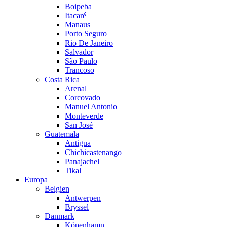
Boipeba
Itacaré
Manaus
Porto Seguro
Rio De Janeiro
Salvador
São Paulo
Trancoso
Costa Rica
Arenal
Corcovado
Manuel Antonio
Monteverde
San José
Guatemala
Antigua
Chichicastenango
Panajachel
Tikal
Europa
Belgien
Antwerpen
Bryssel
Danmark
Köpenhamn