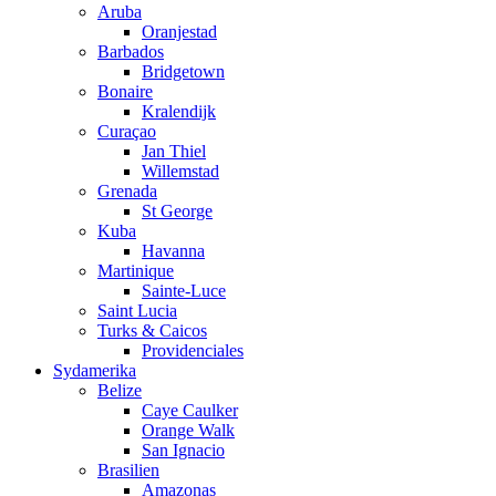
Aruba
Oranjestad
Barbados
Bridgetown
Bonaire
Kralendijk
Curaçao
Jan Thiel
Willemstad
Grenada
St George
Kuba
Havanna
Martinique
Sainte-Luce
Saint Lucia
Turks & Caicos
Providenciales
Sydamerika
Belize
Caye Caulker
Orange Walk
San Ignacio
Brasilien
Amazonas