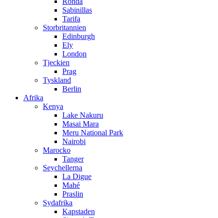
Ronda
Sabinillas
Tarifa
Storbritannien
Edinburgh
Ely
London
Tjeckien
Prag
Tyskland
Berlin
Afrika
Kenya
Lake Nakuru
Masai Mara
Meru National Park
Nairobi
Marocko
Tanger
Seychellerna
La Digue
Mahé
Praslin
Sydafrika
Kapstaden