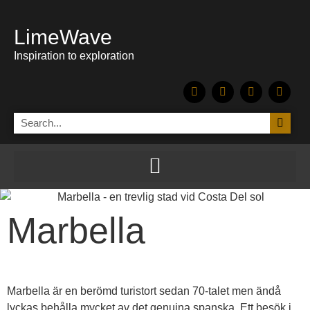
LimeWave
Inspiration to exploration
Marbella
Marbella är en berömd turistort sedan 70-talet men ändå
lyckas behålla mycket av det genuina spanska. Ett besök i