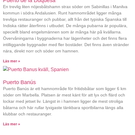
Puerto de la Duquesa
En trevlig liten nöjesbåtshamn strax söder om Sabinillas i Manilva
kommun i södra Andalusien. Runt hamnområdet ligger många
trevliga restauranger och pubbar, allt från det typiska Spanska till
Indiska rätter återfinns i utbudet. De många pubarna är populära,
speciellt bland engelsmännen som är många här på kvällarna.
Övervåningarna i byggnaderna har lägenheter och det finns flera
intilliggande byggnader med fler bostäder. Det finns även stränder
nära, direkt norr och söder om hamnen.
Läs mer »
Puerto Banús
Puerto Banús är ett hamnområde för fritidsbåtar som ligger 6 km
söder om Marbella. Platsen är mest känt för att lyx och flärd och
lockar med jetset liv. Längst in i hamnen ligger de mest otroliga
båtarna och här rullar lyxigaste tänkbara sportbilarna längs alla
klubbar och restauranger.
Läs mer »