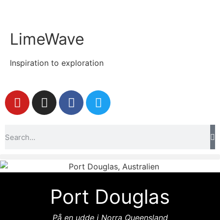
LimeWave
Inspiration to exploration
Port Douglas
På en udde i Norra Queensland