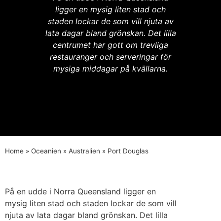
ligger en mysig liten stad och
staden lockar de som vill njuta av
lata dagar bland grönskan. Det lilla
centrumet har gott om trevliga
restauranger och serveringar för
mysiga middagar på kvällarna.
Home
»
Oceanien
»
Australien
»
Port Douglas
På en udde i Norra Queensland ligger en
mysig liten stad och staden lockar de som vill
njuta av lata dagar bland grönskan. Det lilla