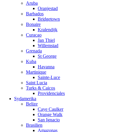
Aruba
Oranjestad
Barbados
Bridgetown
Bonaire
Kralendijk
Curaçao
Jan Thiel
Willemstad
Grenada
St George
Kuba
Havanna
Martinique
Sainte-Luce
Saint Lucia
Turks & Caicos
Providenciales
Sydamerika
Belize
Caye Caulker
Orange Walk
San Ignacio
Brasilien
Amazonas