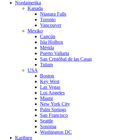
Nordamerika
Kanada
Niagara Falls
Toronto
Vancouver
Mexiko
Cancún
Isla Holbox
Mérida
Puerto Vallarta
San Cristóbal de las Casas
Tulum
USA
Boston
Key West
Las Vegas
Los Angeles
Miami
New York City
Palm Springs
San Francisco
Seattle
Sonoma
Washington DC
Karibien