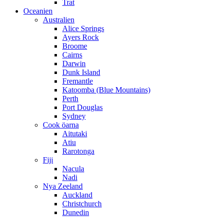
Trat
Oceanien
Australien
Alice Springs
Ayers Rock
Broome
Cairns
Darwin
Dunk Island
Fremantle
Katoomba (Blue Mountains)
Perth
Port Douglas
Sydney
Cook öarna
Aitutaki
Atiu
Rarotonga
Fiji
Nacula
Nadi
Nya Zeeland
Auckland
Christchurch
Dunedin