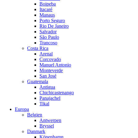
Boipeba
Itacaré
Manaus
Porto Seguro
Rio De Janeiro
Salvador
São Paulo
Trancoso
Costa Rica
Arenal
Corcovado
Manuel Antonio
Monteverde
San José
Guatemala
Antigua
Chichicastenango
Panajachel
Tikal
Europa
Belgien
Antwerpen
Bryssel
Danmark
Köpenhamn