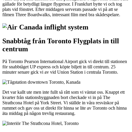
gällade för betydligt längre flygresor. I Frankfurt bytte vi och tog
plats vid fönstret. Efter middagen serverats passade vi på att se
filmen Three Boardwalks, intressant film med bra skådespelare.
Snabbtåg från Toronto Flygplats in till
centrum
På Toronto Pearson International Airport gick vi direkt till stationen
för snabbtåget UP express och köpte biljett in till centrum. 25
minuter senare gick vi av vid Union Station i centrala Toronto.
Det var kallt ute men inte fullt så rått som vi väntat oss. Knappt ett
kvarter från stationsbyggnaden bort checkade vi in på The
Strathcona Hotel på York Street. Vi ställde in våra resväskor på
rummet och gav oss ut direkt för hinna se lite av Toronto och hinna
äta middag på någon trevlig restaurang.