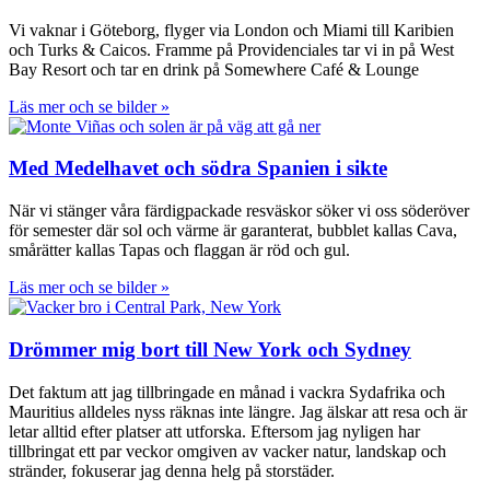
Vi vaknar i Göteborg, flyger via London och Miami till Karibien
och Turks & Caicos. Framme på Providenciales tar vi in på West
Bay Resort och tar en drink på Somewhere Café & Lounge
Läs mer och se bilder »
Med Medelhavet och södra Spanien i sikte
När vi stänger våra färdigpackade resväskor söker vi oss söderöver
för semester där sol och värme är garanterat, bubblet kallas Cava,
smårätter kallas Tapas och flaggan är röd och gul.
Läs mer och se bilder »
Drömmer mig bort till New York och Sydney
Det faktum att jag tillbringade en månad i vackra Sydafrika och
Mauritius alldeles nyss räknas inte längre. Jag älskar att resa och är
letar alltid efter platser att utforska. Eftersom jag nyligen har
tillbringat ett par veckor omgiven av vacker natur, landskap och
stränder, fokuserar jag denna helg på storstäder.