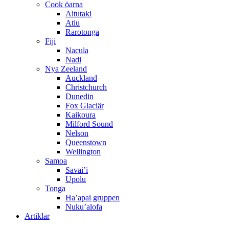
Cook öarna
Aitutaki
Atiu
Rarotonga
Fiji
Nacula
Nadi
Nya Zeeland
Auckland
Christchurch
Dunedin
Fox Glaciär
Kaikoura
Milford Sound
Nelson
Queenstown
Wellington
Samoa
Savai’i
Upolu
Tonga
Ha’apai gruppen
Nuku’alofa
Artiklar