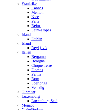
Frankrike
Cannes
Menton
Nice
Paris
Reims
Saint-Tropez
Irland
Dublin
Island
Reykjavik
Italien
Bergamo
Bologna
Cinque Terre
Florens
Parma
Rom
Sperlonga
Venedig
Gibraltar
Luxemburg
Luxemburg Stad
Monaco
Nederländerna