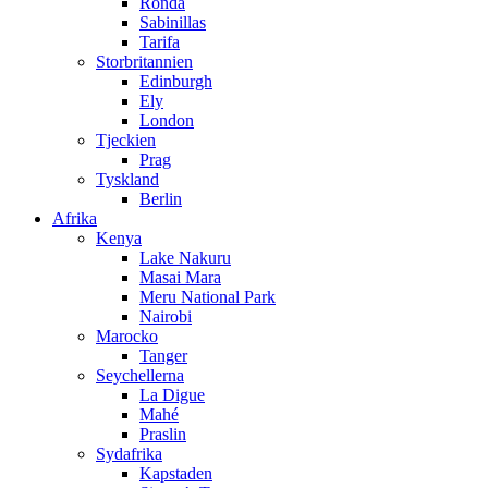
Ronda
Sabinillas
Tarifa
Storbritannien
Edinburgh
Ely
London
Tjeckien
Prag
Tyskland
Berlin
Afrika
Kenya
Lake Nakuru
Masai Mara
Meru National Park
Nairobi
Marocko
Tanger
Seychellerna
La Digue
Mahé
Praslin
Sydafrika
Kapstaden