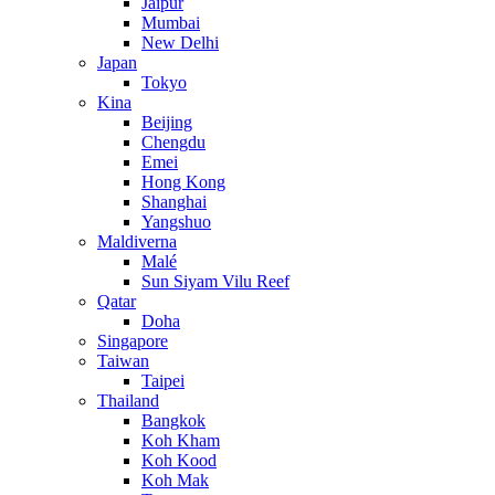
Jaipur
Mumbai
New Delhi
Japan
Tokyo
Kina
Beijing
Chengdu
Emei
Hong Kong
Shanghai
Yangshuo
Maldiverna
Malé
Sun Siyam Vilu Reef
Qatar
Doha
Singapore
Taiwan
Taipei
Thailand
Bangkok
Koh Kham
Koh Kood
Koh Mak