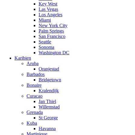
Key West
Las Vegas
Los Angeles
Miami
New York City
Palm Springs
San Francisco
Seattle
Sonoma
Washington DC
Karibien
Aruba
Oranjestad
Barbados
Bridgetown
Bonaire
Kralendijk
Curaçao
Jan Thiel
Willemstad
Grenada
St George
Kuba
Havanna
Martinique