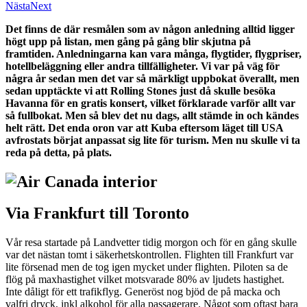
Nästa
Next
Det finns de där resmålen som av någon anledning alltid ligger
högt upp på listan, men gång på gång blir skjutna på
framtiden. Anledningarna kan vara många, flygtider, flygpriser,
hotellbeläggning eller andra tillfälligheter. Vi var på väg för
några år sedan men det var så märkligt uppbokat överallt, men
sedan upptäckte vi att Rolling Stones just då skulle besöka
Havanna för en gratis konsert, vilket förklarade varför allt var
så fullbokat. Men så blev det nu dags, allt stämde in och kändes
helt rätt. Det enda oron var att Kuba eftersom läget till USA
avfrostats börjat anpassat sig lite för turism. Men nu skulle vi ta
reda på detta, på plats.
Via Frankfurt till Toronto
Vår resa startade på Landvetter tidig morgon och för en gång skulle
var det nästan tomt i säkerhetskontrollen. Flighten till Frankfurt var
lite försenad men de tog igen mycket under flighten. Piloten sa de
flög på maxhastighet vilket motsvarade 80% av ljudets hastighet.
Inte dåligt för ett trafikflyg. Generöst nog bjöd de på macka och
valfri dryck, inkl alkohol för alla passagerare. Något som oftast bara