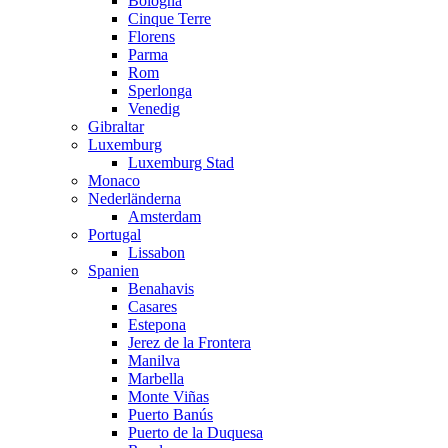
Bologna
Cinque Terre
Florens
Parma
Rom
Sperlonga
Venedig
Gibraltar
Luxemburg
Luxemburg Stad
Monaco
Nederländerna
Amsterdam
Portugal
Lissabon
Spanien
Benahavis
Casares
Estepona
Jerez de la Frontera
Manilva
Marbella
Monte Viñas
Puerto Banús
Puerto de la Duquesa