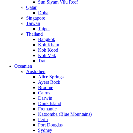
Sun Siyam Vilu Reef
Qatar
Doha
Singapore
Taiwan
Taipei
Thailand
Bangkok
Koh Kham
Koh Kood
Koh Mak
Trat
Oceanien
Australien
Alice Springs
Ayers Rock
Broome
Cairns
Darwin
Dunk Island
Fremantle
Katoomba (Blue Mountains)
Perth
Port Douglas
Sydney