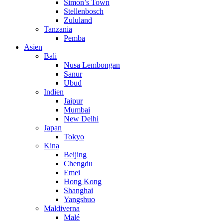
Simon’s Town
Stellenbosch
Zululand
Tanzania
Pemba
Asien
Bali
Nusa Lembongan
Sanur
Ubud
Indien
Jaipur
Mumbai
New Delhi
Japan
Tokyo
Kina
Beijing
Chengdu
Emei
Hong Kong
Shanghai
Yangshuo
Maldiverna
Malé