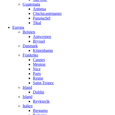
Guatemala
Antigua
Chichicastenango
Panajachel
Tikal
Europa
Belgien
Antwerpen
Bryssel
Danmark
Köpenhamn
Frankrike
Cannes
Menton
Nice
Paris
Reims
Saint-Tropez
Irland
Dublin
Island
Reykjavik
Italien
Bergamo