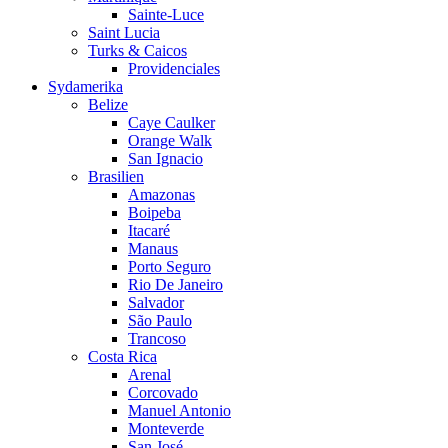
Sainte-Luce
Saint Lucia
Turks & Caicos
Providenciales
Sydamerika
Belize
Caye Caulker
Orange Walk
San Ignacio
Brasilien
Amazonas
Boipeba
Itacaré
Manaus
Porto Seguro
Rio De Janeiro
Salvador
São Paulo
Trancoso
Costa Rica
Arenal
Corcovado
Manuel Antonio
Monteverde
San José