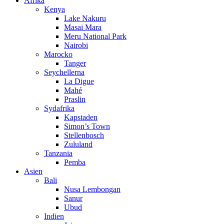
Afrika
Kenya
Lake Nakuru
Masai Mara
Meru National Park
Nairobi
Marocko
Tanger
Seychellerna
La Digue
Mahé
Praslin
Sydafrika
Kapstaden
Simon’s Town
Stellenbosch
Zululand
Tanzania
Pemba
Asien
Bali
Nusa Lembongan
Sanur
Ubud
Indien