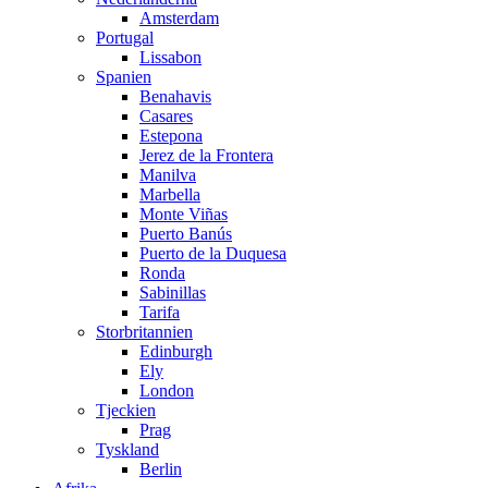
Amsterdam
Portugal
Lissabon
Spanien
Benahavis
Casares
Estepona
Jerez de la Frontera
Manilva
Marbella
Monte Viñas
Puerto Banús
Puerto de la Duquesa
Ronda
Sabinillas
Tarifa
Storbritannien
Edinburgh
Ely
London
Tjeckien
Prag
Tyskland
Berlin