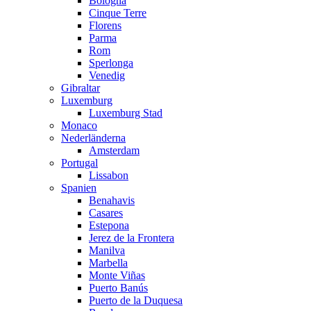
Bologna
Cinque Terre
Florens
Parma
Rom
Sperlonga
Venedig
Gibraltar
Luxemburg
Luxemburg Stad
Monaco
Nederländerna
Amsterdam
Portugal
Lissabon
Spanien
Benahavis
Casares
Estepona
Jerez de la Frontera
Manilva
Marbella
Monte Viñas
Puerto Banús
Puerto de la Duquesa