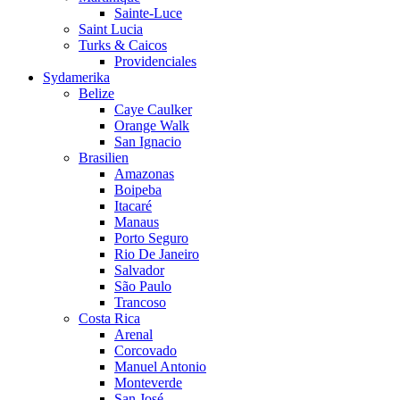
Sainte-Luce
Saint Lucia
Turks & Caicos
Providenciales
Sydamerika
Belize
Caye Caulker
Orange Walk
San Ignacio
Brasilien
Amazonas
Boipeba
Itacaré
Manaus
Porto Seguro
Rio De Janeiro
Salvador
São Paulo
Trancoso
Costa Rica
Arenal
Corcovado
Manuel Antonio
Monteverde
San José