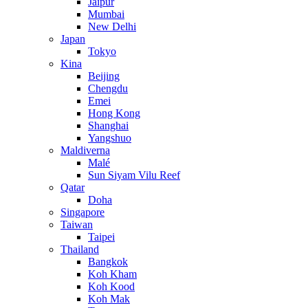
Jaipur
Mumbai
New Delhi
Japan
Tokyo
Kina
Beijing
Chengdu
Emei
Hong Kong
Shanghai
Yangshuo
Maldiverna
Malé
Sun Siyam Vilu Reef
Qatar
Doha
Singapore
Taiwan
Taipei
Thailand
Bangkok
Koh Kham
Koh Kood
Koh Mak