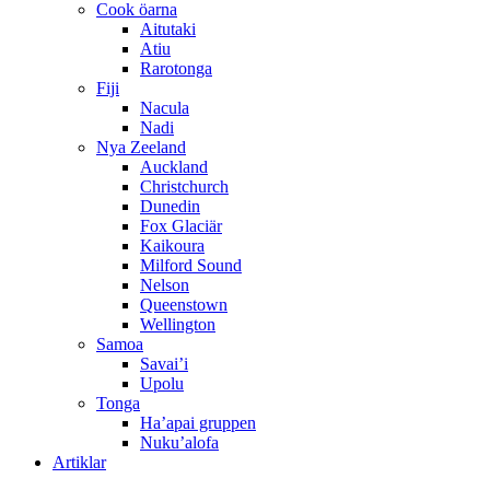
Cook öarna
Aitutaki
Atiu
Rarotonga
Fiji
Nacula
Nadi
Nya Zeeland
Auckland
Christchurch
Dunedin
Fox Glaciär
Kaikoura
Milford Sound
Nelson
Queenstown
Wellington
Samoa
Savai’i
Upolu
Tonga
Ha’apai gruppen
Nuku’alofa
Artiklar