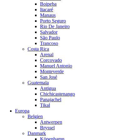
Boipeba
Itacaré
Manaus
Porto Seguro
Rio De Janeiro
Salvador
São Paulo
Trancoso
Costa Rica
Arenal
Corcovado
Manuel Antonio
Monteverde
San José
Guatemala
Antigua
Chichicastenango
Panajachel
Tikal
Europa
Belgien
Antwerpen
Bryssel
Danmark
Köpenhamn