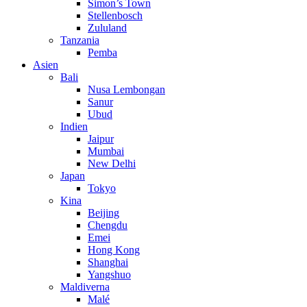
Simon’s Town
Stellenbosch
Zululand
Tanzania
Pemba
Asien
Bali
Nusa Lembongan
Sanur
Ubud
Indien
Jaipur
Mumbai
New Delhi
Japan
Tokyo
Kina
Beijing
Chengdu
Emei
Hong Kong
Shanghai
Yangshuo
Maldiverna
Malé