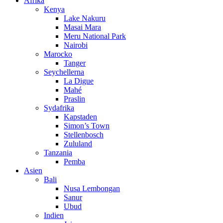
Afrika
Kenya
Lake Nakuru
Masai Mara
Meru National Park
Nairobi
Marocko
Tanger
Seychellerna
La Digue
Mahé
Praslin
Sydafrika
Kapstaden
Simon’s Town
Stellenbosch
Zululand
Tanzania
Pemba
Asien
Bali
Nusa Lembongan
Sanur
Ubud
Indien