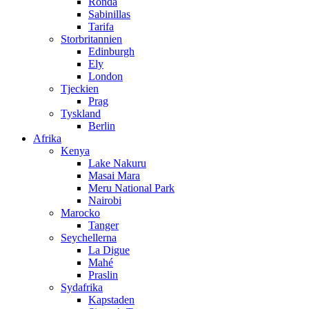
Ronda
Sabinillas
Tarifa
Storbritannien
Edinburgh
Ely
London
Tjeckien
Prag
Tyskland
Berlin
Afrika
Kenya
Lake Nakuru
Masai Mara
Meru National Park
Nairobi
Marocko
Tanger
Seychellerna
La Digue
Mahé
Praslin
Sydafrika
Kapstaden