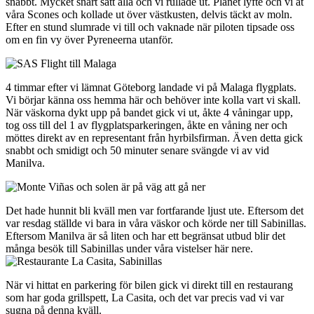
snabbt. Mycket snart satt alla och vi rullade ut. Planet lyfte och vi åt
våra Scones och kollade ut över västkusten, delvis täckt av moln.
Efter en stund slumrade vi till och vaknade när piloten tipsade oss
om en fin vy över Pyreneerna utanför.
4 timmar efter vi lämnat Göteborg landade vi på Malaga flygplats.
Vi börjar känna oss hemma här och behöver inte kolla vart vi skall.
När väskorna dykt upp på bandet gick vi ut, åkte 4 våningar upp,
tog oss till del 1 av flygplatsparkeringen, åkte en våning ner och
möttes direkt av en representant från hyrbilsfirman. Även detta gick
snabbt och smidigt och 50 minuter senare svängde vi av vid
Manilva.
Det hade hunnit bli kväll men var fortfarande ljust ute. Eftersom det
var resdag ställde vi bara in våra väskor och körde ner till Sabinillas.
Eftersom Manilva är så liten och har ett begränsat utbud blir det
många besök till Sabinillas under våra vistelser här nere.
När vi hittat en parkering för bilen gick vi direkt till en restaurang
som har goda grillspett, La Casita, och det var precis vad vi var
sugna på denna kväll.