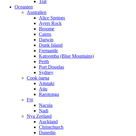
Trat
Oceanien
Australien
Alice Springs
Ayers Rock
Broome
Cairns
Darwin
Dunk Island
Fremantle
Katoomba (Blue Mountains)
Perth
Port Douglas
Sydney
Cook öarna
Aitutaki
Atiu
Rarotonga
Fiji
Nacula
Nadi
Nya Zeeland
Auckland
Christchurch
Dunedin