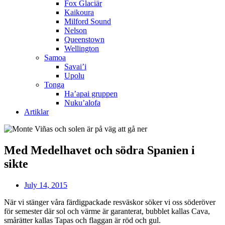
Fox Glaciär
Kaikoura
Milford Sound
Nelson
Queenstown
Wellington
Samoa
Savai’i
Upolu
Tonga
Ha’apai gruppen
Nuku’alofa
Artiklar
Med Medelhavet och södra Spanien i
sikte
July 14, 2015
När vi stänger våra färdigpackade resväskor söker vi oss söderöver
för semester där sol och värme är garanterat, bubblet kallas Cava,
smårätter kallas Tapas och flaggan är röd och gul.