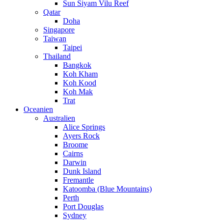
Sun Siyam Vilu Reef
Qatar
Doha
Singapore
Taiwan
Taipei
Thailand
Bangkok
Koh Kham
Koh Kood
Koh Mak
Trat
Oceanien
Australien
Alice Springs
Ayers Rock
Broome
Cairns
Darwin
Dunk Island
Fremantle
Katoomba (Blue Mountains)
Perth
Port Douglas
Sydney