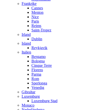
Frankrike
Cannes
Menton
Nice
Paris
Reims
Saint-Tropez
Irland
Dublin
Island
Reykjavik
Italien
Bergamo
Bologna
Cinque Terre
Florens
Parma
Rom
Sperlonga
Venedig
Gibraltar
Luxemburg
Luxemburg Stad
Monaco
Nederländerna