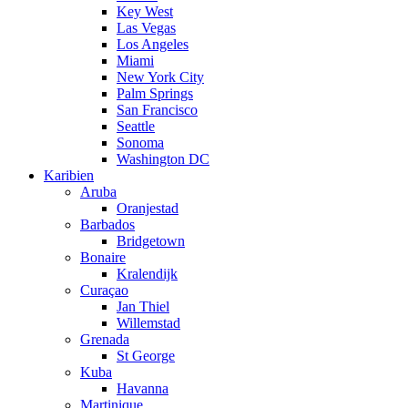
Key West
Las Vegas
Los Angeles
Miami
New York City
Palm Springs
San Francisco
Seattle
Sonoma
Washington DC
Karibien
Aruba
Oranjestad
Barbados
Bridgetown
Bonaire
Kralendijk
Curaçao
Jan Thiel
Willemstad
Grenada
St George
Kuba
Havanna
Martinique