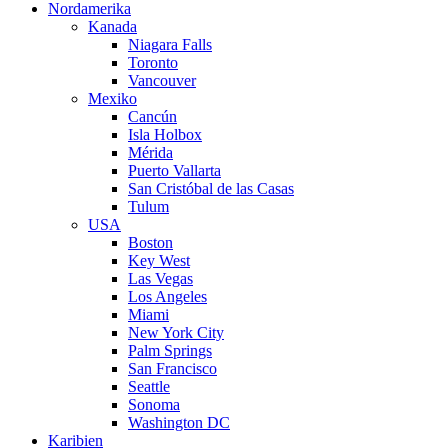
Nordamerika
Kanada
Niagara Falls
Toronto
Vancouver
Mexiko
Cancún
Isla Holbox
Mérida
Puerto Vallarta
San Cristóbal de las Casas
Tulum
USA
Boston
Key West
Las Vegas
Los Angeles
Miami
New York City
Palm Springs
San Francisco
Seattle
Sonoma
Washington DC
Karibien