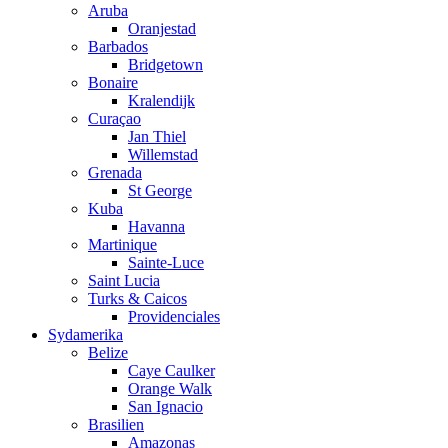
Aruba
Oranjestad
Barbados
Bridgetown
Bonaire
Kralendijk
Curaçao
Jan Thiel
Willemstad
Grenada
St George
Kuba
Havanna
Martinique
Sainte-Luce
Saint Lucia
Turks & Caicos
Providenciales
Sydamerika
Belize
Caye Caulker
Orange Walk
San Ignacio
Brasilien
Amazonas