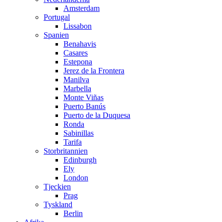
Amsterdam
Portugal
Lissabon
Spanien
Benahavis
Casares
Estepona
Jerez de la Frontera
Manilva
Marbella
Monte Viñas
Puerto Banús
Puerto de la Duquesa
Ronda
Sabinillas
Tarifa
Storbritannien
Edinburgh
Ely
London
Tjeckien
Prag
Tyskland
Berlin