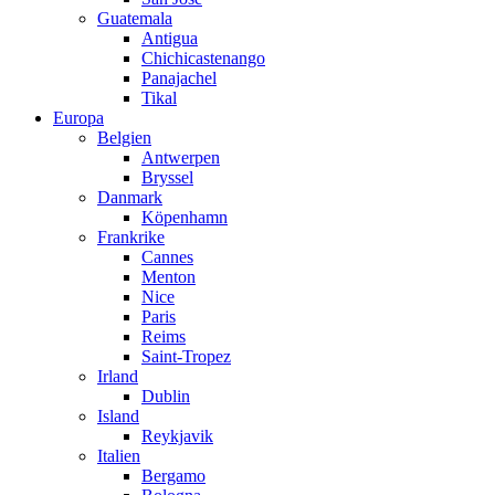
Guatemala
Antigua
Chichicastenango
Panajachel
Tikal
Europa
Belgien
Antwerpen
Bryssel
Danmark
Köpenhamn
Frankrike
Cannes
Menton
Nice
Paris
Reims
Saint-Tropez
Irland
Dublin
Island
Reykjavik
Italien
Bergamo