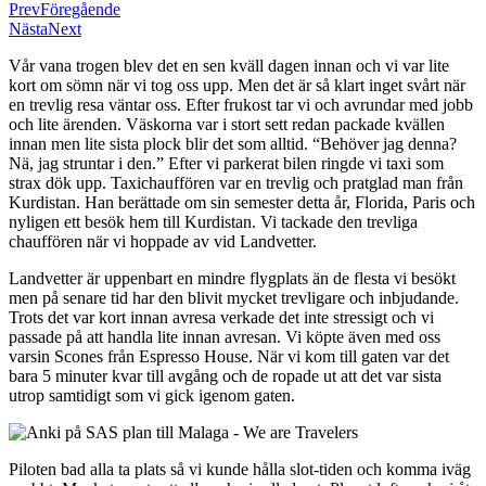
Prev
Föregående
Nästa
Next
Vår vana trogen blev det en sen kväll dagen innan och vi var lite
kort om sömn när vi tog oss upp. Men det är så klart inget svårt när
en trevlig resa väntar oss. Efter frukost tar vi och avrundar med jobb
och lite ärenden. Väskorna var i stort sett redan packade kvällen
innan men lite sista plock blir det som alltid. “Behöver jag denna?
Nä, jag struntar i den.” Efter vi parkerat bilen ringde vi taxi som
strax dök upp. Taxichauffören var en trevlig och pratglad man från
Kurdistan. Han berättade om sin semester detta år, Florida, Paris och
nyligen ett besök hem till Kurdistan. Vi tackade den trevliga
chauffören när vi hoppade av vid Landvetter.
Landvetter är uppenbart en mindre flygplats än de flesta vi besökt
men på senare tid har den blivit mycket trevligare och inbjudande.
Trots det var kort innan avresa verkade det inte stressigt och vi
passade på att handla lite innan avresan. Vi köpte även med oss
varsin Scones från Espresso House. När vi kom till gaten var det
bara 5 minuter kvar till avgång och de ropade ut att det var sista
utrop samtidigt som vi gick igenom gaten.
Piloten bad alla ta plats så vi kunde hålla slot-tiden och komma iväg