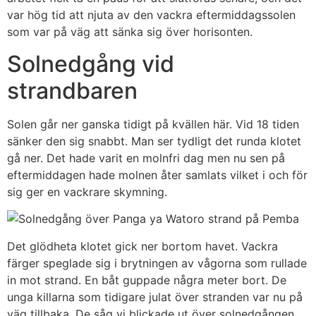
var hög tid att njuta av den vackra eftermiddagssolen
som var på väg att sänka sig över horisonten.
Solnedgång vid
strandbaren
Solen går ner ganska tidigt på kvällen här. Vid 18 tiden
sänker den sig snabbt. Man ser tydligt det runda klotet
gå ner. Det hade varit en molnfri dag men nu sen på
eftermiddagen hade molnen åter samlats vilket i och för
sig ger en vackrare skymning.
Det glödheta klotet gick ner bortom havet. Vackra
färger speglade sig i brytningen av vågorna som rullade
in mot strand. En båt guppade några meter bort. De
unga killarna som tidigare julat över stranden var nu på
väg tillbaka. De såg vi blickade ut över solnedgången