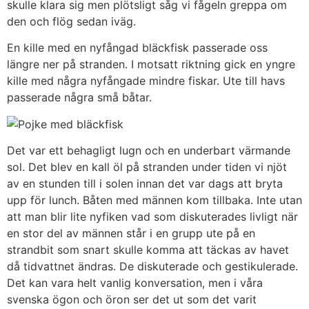
skulle klara sig men plötsligt såg vi fågeln greppa om
den och flög sedan iväg.
En kille med en nyfångad bläckfisk passerade oss
längre ner på stranden. I motsatt riktning gick en yngre
kille med några nyfångade mindre fiskar. Ute till havs
passerade några små båtar.
Det var ett behagligt lugn och en underbart värmande
sol. Det blev en kall öl på stranden under tiden vi njöt
av en stunden till i solen innan det var dags att bryta
upp för lunch. Båten med männen kom tillbaka. Inte utan
att man blir lite nyfiken vad som diskuterades livligt när
en stor del av männen står i en grupp ute på en
strandbit som snart skulle komma att täckas av havet
då tidvattnet ändras. De diskuterade och gestikulerade.
Det kan vara helt vanlig konversation, men i våra
svenska ögon och öron ser det ut som det varit