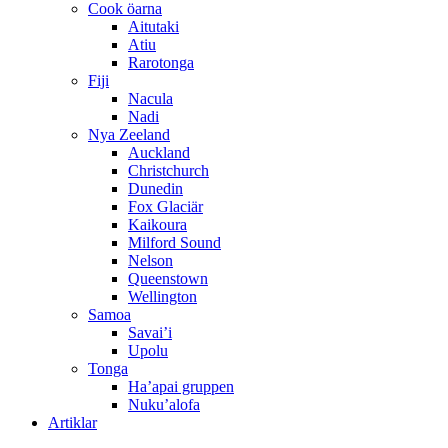
Cook öarna
Aitutaki
Atiu
Rarotonga
Fiji
Nacula
Nadi
Nya Zeeland
Auckland
Christchurch
Dunedin
Fox Glaciär
Kaikoura
Milford Sound
Nelson
Queenstown
Wellington
Samoa
Savai’i
Upolu
Tonga
Ha’apai gruppen
Nuku’alofa
Artiklar