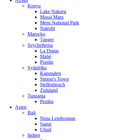
Afrika
Kenya
Lake Nakuru
Masai Mara
Meru National Park
Nairobi
Marocko
Tanger
Seychellerna
La Digue
Mahé
Praslin
Sydafrika
Kapstaden
Simon’s Town
Stellenbosch
Zululand
Tanzania
Pemba
Asien
Bali
Nusa Lembongan
Sanur
Ubud
Indien