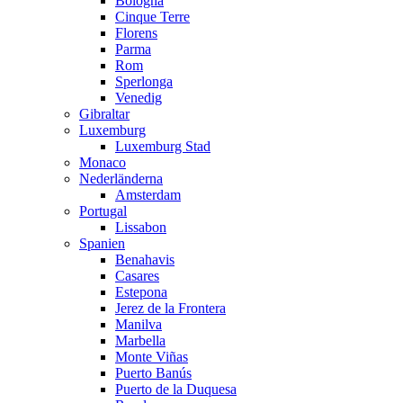
Bologna
Cinque Terre
Florens
Parma
Rom
Sperlonga
Venedig
Gibraltar
Luxemburg
Luxemburg Stad
Monaco
Nederländerna
Amsterdam
Portugal
Lissabon
Spanien
Benahavis
Casares
Estepona
Jerez de la Frontera
Manilva
Marbella
Monte Viñas
Puerto Banús
Puerto de la Duquesa