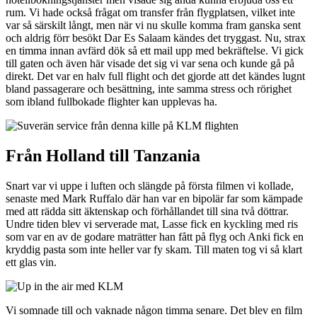
rum. Vi hade också frågat om transfer från flygplatsen, vilket inte
var så särskilt långt, men när vi nu skulle komma fram ganska sent
och aldrig förr besökt Dar Es Salaam kändes det tryggast. Nu, strax
en timma innan avfärd dök så ett mail upp med bekräftelse. Vi gick
till gaten och även här visade det sig vi var sena och kunde gå på
direkt. Det var en halv full flight och det gjorde att det kändes lugnt
bland passagerare och besättning, inte samma stress och rörighet
som ibland fullbokade flighter kan upplevas ha.
Från Holland till Tanzania
Snart var vi uppe i luften och slängde på första filmen vi kollade,
senaste med Mark Ruffalo där han var en bipolär far som kämpade
med att rädda sitt äktenskap och förhållandet till sina två döttrar.
Undre tiden blev vi serverade mat, Lasse fick en kyckling med ris
som var en av de godare maträtter han fått på flyg och Anki fick en
kryddig pasta som inte heller var fy skam. Till maten tog vi så klart
ett glas vin.
Vi somnade till och vaknade någon timma senare. Det blev en film