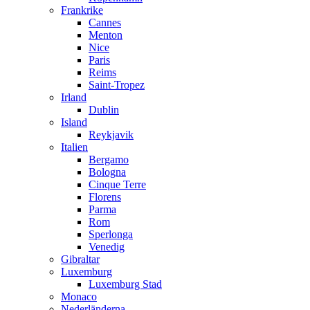
Frankrike
Cannes
Menton
Nice
Paris
Reims
Saint-Tropez
Irland
Dublin
Island
Reykjavik
Italien
Bergamo
Bologna
Cinque Terre
Florens
Parma
Rom
Sperlonga
Venedig
Gibraltar
Luxemburg
Luxemburg Stad
Monaco
Nederländerna