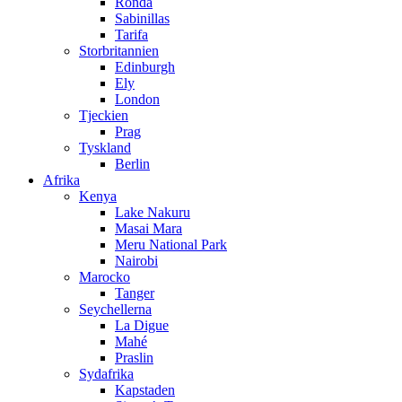
Ronda
Sabinillas
Tarifa
Storbritannien
Edinburgh
Ely
London
Tjeckien
Prag
Tyskland
Berlin
Afrika
Kenya
Lake Nakuru
Masai Mara
Meru National Park
Nairobi
Marocko
Tanger
Seychellerna
La Digue
Mahé
Praslin
Sydafrika
Kapstaden