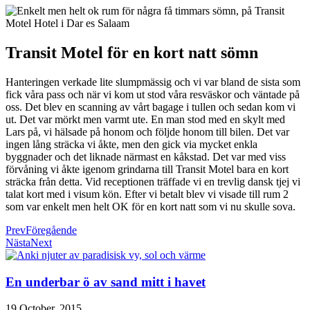
Transit Motel för en kort natt sömn
Hanteringen verkade lite slumpmässig och vi var bland de sista som
fick våra pass och när vi kom ut stod våra resväskor och väntade på
oss. Det blev en scanning av vårt bagage i tullen och sedan kom vi
ut. Det var mörkt men varmt ute. En man stod med en skylt med
Lars på, vi hälsade på honom och följde honom till bilen. Det var
ingen lång sträcka vi åkte, men den gick via mycket enkla
byggnader och det liknade närmast en kåkstad. Det var med viss
förvåning vi åkte igenom grindarna till Transit Motel bara en kort
sträcka från detta. Vid receptionen träffade vi en trevlig dansk tjej vi
talat kort med i visum kön. Efter vi betalt blev vi visade till rum 2
som var enkelt men helt OK för en kort natt som vi nu skulle sova.
Prev
Föregående
Nästa
Next
En underbar ö av sand mitt i havet
19 October, 2015