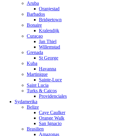
Aruba
Oranjestad
Barbados
Bridgetown
Bonaire
Kralendijk
Curaçao
Jan Thiel
Willemstad
Grenada
St George
Kuba
Havanna
Martinique
Sainte-Luce
Saint Lucia
Turks & Caicos
Providenciales
Sydamerika
Belize
Caye Caulker
Orange Walk
San Ignacio
Brasilien
Amazonas