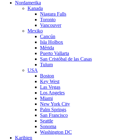
Nordamerika
Kanada
Niagara Falls
Toronto
Vancouver
Mexiko
Cancún
Isla Holbox
Mérida
Puerto Vallarta
San Cristóbal de las Casas
Tulum
USA
Boston
Key West
Las Vegas
Los Angeles
Miami
New York City
Palm Springs
San Francisco
Seattle
Sonoma
Washington DC
Karibien