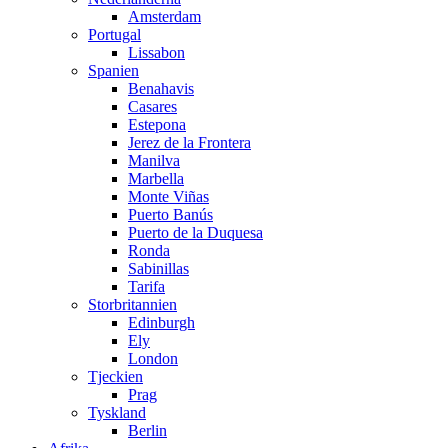
Amsterdam
Portugal
Lissabon
Spanien
Benahavis
Casares
Estepona
Jerez de la Frontera
Manilva
Marbella
Monte Viñas
Puerto Banús
Puerto de la Duquesa
Ronda
Sabinillas
Tarifa
Storbritannien
Edinburgh
Ely
London
Tjeckien
Prag
Tyskland
Berlin