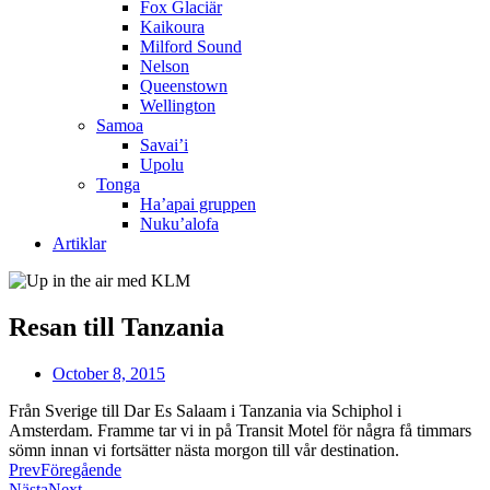
Fox Glaciär
Kaikoura
Milford Sound
Nelson
Queenstown
Wellington
Samoa
Savai’i
Upolu
Tonga
Ha’apai gruppen
Nuku’alofa
Artiklar
Resan till Tanzania
October 8, 2015
Från Sverige till Dar Es Salaam i Tanzania via Schiphol i
Amsterdam. Framme tar vi in på Transit Motel för några få timmars
sömn innan vi fortsätter nästa morgon till vår destination.
Prev
Föregående
Nästa
Next