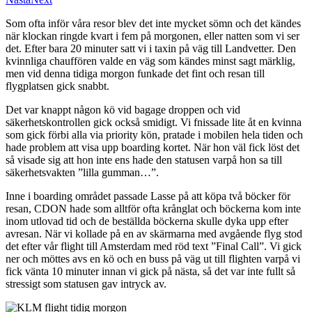
Som ofta inför våra resor blev det inte mycket sömn och det kändes
när klockan ringde kvart i fem på morgonen, eller natten som vi ser
det. Efter bara 20 minuter satt vi i taxin på väg till Landvetter. Den
kvinnliga chauffören valde en väg som kändes minst sagt märklig,
men vid denna tidiga morgon funkade det fint och resan till
flygplatsen gick snabbt.
Det var knappt någon kö vid bagage droppen och vid
säkerhetskontrollen gick också smidigt. Vi fnissade lite åt en kvinna
som gick förbi alla via priority kön, pratade i mobilen hela tiden och
hade problem att visa upp boarding kortet. När hon väl fick löst det
så visade sig att hon inte ens hade den statusen varpå hon sa till
säkerhetsvakten ”lilla gumman…”.
Inne i boarding området passade Lasse på att köpa två böcker för
resan, CDON hade som alltför ofta krånglat och böckerna kom inte
inom utlovad tid och de beställda böckerna skulle dyka upp efter
avresan. När vi kollade på en av skärmarna med avgående flyg stod
det efter vår flight till Amsterdam med röd text ”Final Call”. Vi gick
ner och möttes avs en kö och en buss på väg ut till flighten varpå vi
fick vänta 10 minuter innan vi gick på nästa, så det var inte fullt så
stressigt som statusen gav intryck av.