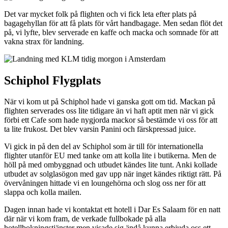
Det var mycket folk på flighten och vi fick leta efter plats på
bagagehyllan för att få plats för vårt handbagage. Men sedan flöt det
på, vi lyfte, blev serverade en kaffe och macka och somnade för att
vakna strax för landning.
Schiphol Flygplats
När vi kom ut på Schiphol hade vi ganska gott om tid. Mackan på
flighten serverades oss lite tidigare än vi haft aptit men när vi gick
förbi ett Cafe som hade nygjorda mackor så bestämde vi oss för att
ta lite frukost. Det blev varsin Panini och färskpressad juice.
Vi gick in på den del av Schiphol som är till för internationella
flighter utanför EU med tanke om att kolla lite i butikerna. Men de
höll på med ombyggnad och utbudet kändes lite tunt. Anki kollade
utbudet av solglasögon med gav upp när inget kändes riktigt rätt. På
övervåningen hittade vi en loungehörna och slog oss ner för att
slappa och kolla mailen.
Dagen innan hade vi kontaktat ett hotell i Dar Es Salaam för en natt
där när vi kom fram, de verkade fullbokade på alla
hotellbokningstjänster men visade sig ändå kunna erbjuda oss ett