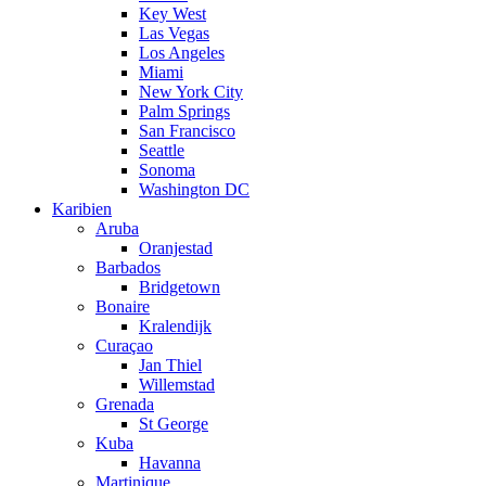
Key West
Las Vegas
Los Angeles
Miami
New York City
Palm Springs
San Francisco
Seattle
Sonoma
Washington DC
Karibien
Aruba
Oranjestad
Barbados
Bridgetown
Bonaire
Kralendijk
Curaçao
Jan Thiel
Willemstad
Grenada
St George
Kuba
Havanna
Martinique