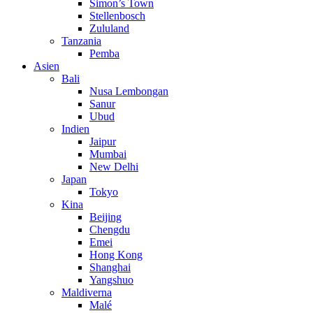
Simon’s Town
Stellenbosch
Zululand
Tanzania
Pemba
Asien
Bali
Nusa Lembongan
Sanur
Ubud
Indien
Jaipur
Mumbai
New Delhi
Japan
Tokyo
Kina
Beijing
Chengdu
Emei
Hong Kong
Shanghai
Yangshuo
Maldiverna
Malé