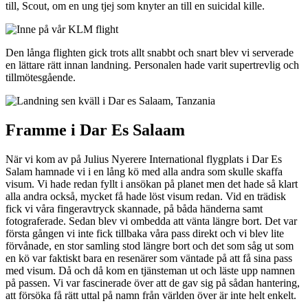
till, Scout, om en ung tjej som knyter an till en suicidal kille.
Den långa flighten gick trots allt snabbt och snart blev vi serverade
en lättare rätt innan landning. Personalen hade varit supertrevlig och
tillmötesgående.
Framme i Dar Es Salaam
När vi kom av på Julius Nyerere International flygplats i Dar Es
Salam hamnade vi i en lång kö med alla andra som skulle skaffa
visum. Vi hade redan fyllt i ansökan på planet men det hade så klart
alla andra också, mycket få hade löst visum redan. Vid en trädisk
fick vi våra fingeravtryck skannade, på båda händerna samt
fotograferade. Sedan blev vi ombedda att vänta längre bort. Det var
första gången vi inte fick tillbaka våra pass direkt och vi blev lite
förvånade, en stor samling stod längre bort och det som såg ut som
en kö var faktiskt bara en resenärer som väntade på att få sina pass
med visum. Då och då kom en tjänsteman ut och läste upp namnen
på passen. Vi var fascinerade över att de gav sig på sådan hantering,
att försöka få rätt uttal på namn från världen över är inte helt enkelt.