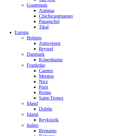
Guatemala
Antigua
Chichicastenango
Panajachel
Tikal
Europa
Belgien
Antwerpen
Bryssel
Danmark
Köpenhamn
Frankrike
Cannes
Menton
Nice
Paris
Reims
Saint-Tropez
Irland
Dublin
Island
Reykjavik
Italien
Bergamo