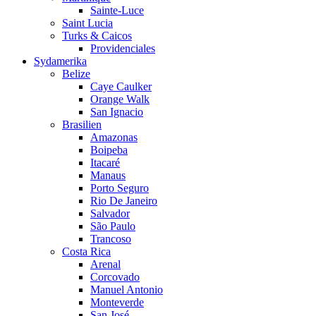
Sainte-Luce
Saint Lucia
Turks & Caicos
Providenciales
Sydamerika
Belize
Caye Caulker
Orange Walk
San Ignacio
Brasilien
Amazonas
Boipeba
Itacaré
Manaus
Porto Seguro
Rio De Janeiro
Salvador
São Paulo
Trancoso
Costa Rica
Arenal
Corcovado
Manuel Antonio
Monteverde
San José