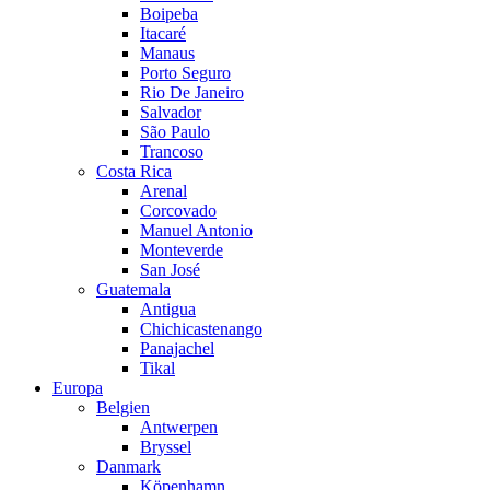
Boipeba
Itacaré
Manaus
Porto Seguro
Rio De Janeiro
Salvador
São Paulo
Trancoso
Costa Rica
Arenal
Corcovado
Manuel Antonio
Monteverde
San José
Guatemala
Antigua
Chichicastenango
Panajachel
Tikal
Europa
Belgien
Antwerpen
Bryssel
Danmark
Köpenhamn