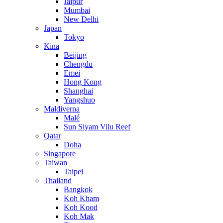
Jaipur
Mumbai
New Delhi
Japan
Tokyo
Kina
Beijing
Chengdu
Emei
Hong Kong
Shanghai
Yangshuo
Maldiverna
Malé
Sun Siyam Vilu Reef
Qatar
Doha
Singapore
Taiwan
Taipei
Thailand
Bangkok
Koh Kham
Koh Kood
Koh Mak