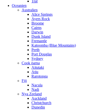
Trat
Oceanien
Australien
Alice Springs
Ayers Rock
Broome
Cairns
Darwin
Dunk Island
Fremantle
Katoomba (Blue Mountains)
Perth
Port Douglas
Sydney
Cook öarna
Aitutaki
Atiu
Rarotonga
Fiji
Nacula
Nadi
Nya Zeeland
Auckland
Christchurch
Dunedin