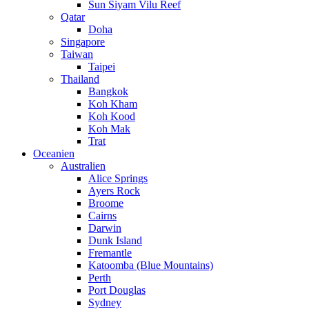
Sun Siyam Vilu Reef
Qatar
Doha
Singapore
Taiwan
Taipei
Thailand
Bangkok
Koh Kham
Koh Kood
Koh Mak
Trat
Oceanien
Australien
Alice Springs
Ayers Rock
Broome
Cairns
Darwin
Dunk Island
Fremantle
Katoomba (Blue Mountains)
Perth
Port Douglas
Sydney