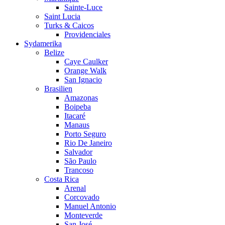
Sainte-Luce
Saint Lucia
Turks & Caicos
Providenciales
Sydamerika
Belize
Caye Caulker
Orange Walk
San Ignacio
Brasilien
Amazonas
Boipeba
Itacaré
Manaus
Porto Seguro
Rio De Janeiro
Salvador
São Paulo
Trancoso
Costa Rica
Arenal
Corcovado
Manuel Antonio
Monteverde
San José