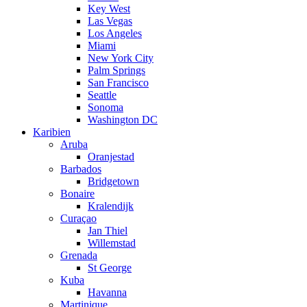
Key West
Las Vegas
Los Angeles
Miami
New York City
Palm Springs
San Francisco
Seattle
Sonoma
Washington DC
Karibien
Aruba
Oranjestad
Barbados
Bridgetown
Bonaire
Kralendijk
Curaçao
Jan Thiel
Willemstad
Grenada
St George
Kuba
Havanna
Martinique