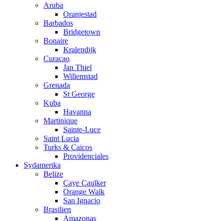
Aruba
Oranjestad
Barbados
Bridgetown
Bonaire
Kralendijk
Curaçao
Jan Thiel
Willemstad
Grenada
St George
Kuba
Havanna
Martinique
Sainte-Luce
Saint Lucia
Turks & Caicos
Providenciales
Sydamerika
Belize
Caye Caulker
Orange Walk
San Ignacio
Brasilien
Amazonas