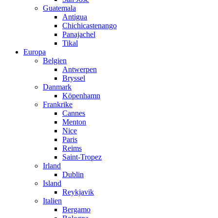
Guatemala
Antigua
Chichicastenango
Panajachel
Tikal
Europa
Belgien
Antwerpen
Bryssel
Danmark
Köpenhamn
Frankrike
Cannes
Menton
Nice
Paris
Reims
Saint-Tropez
Irland
Dublin
Island
Reykjavik
Italien
Bergamo