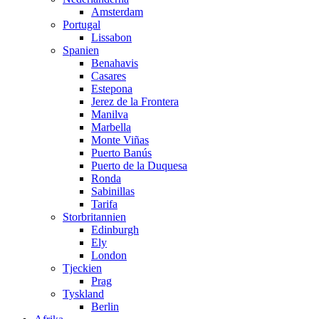
Amsterdam
Portugal
Lissabon
Spanien
Benahavis
Casares
Estepona
Jerez de la Frontera
Manilva
Marbella
Monte Viñas
Puerto Banús
Puerto de la Duquesa
Ronda
Sabinillas
Tarifa
Storbritannien
Edinburgh
Ely
London
Tjeckien
Prag
Tyskland
Berlin