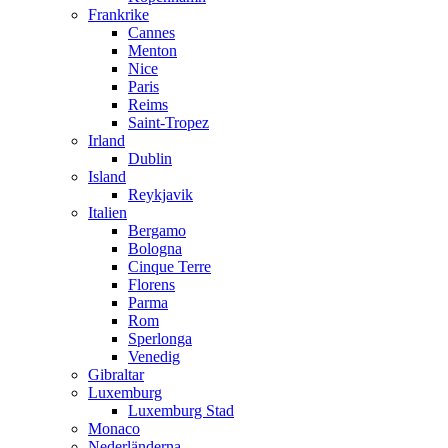
Frankrike
Cannes
Menton
Nice
Paris
Reims
Saint-Tropez
Irland
Dublin
Island
Reykjavik
Italien
Bergamo
Bologna
Cinque Terre
Florens
Parma
Rom
Sperlonga
Venedig
Gibraltar
Luxemburg
Luxemburg Stad
Monaco
Nederländerna