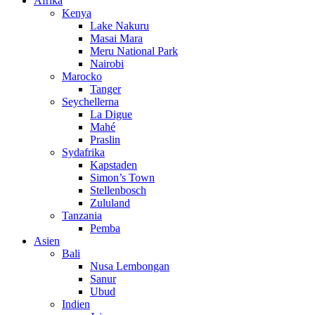
Afrika
Kenya
Lake Nakuru
Masai Mara
Meru National Park
Nairobi
Marocko
Tanger
Seychellerna
La Digue
Mahé
Praslin
Sydafrika
Kapstaden
Simon’s Town
Stellenbosch
Zululand
Tanzania
Pemba
Asien
Bali
Nusa Lembongan
Sanur
Ubud
Indien