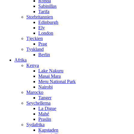
Ronda
Sabinillas
Tarifa
Storbritannien
Edinburgh
Ely
London
Tjeckien
Prag
Tyskland
Berlin
Afrika
Kenya
Lake Nakuru
Masai Mara
Meru National Park
Nairobi
Marocko
Tanger
Seychellerna
La Digue
Mahé
Praslin
Sydafrika
Kapstaden