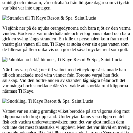
smidigt och minsann, vår solcabaña från tidigare dagar som vi tyckte
var bäst var inte upptagen.
Vi sjönk ner på de mjuka orangedynorna och bara njöt av den varma
vinden. Böckerna var underhållande och vi tog paus ibland och bara
gick en sväng längs stranden. En kille ur personalen kom fram med
varsitt glas vatten till oss, Ti Kaye är stolta över sitt egna vatten som
de filtrerar på flera olika vis och gör det såväl mycket rent som gott.
När Lars var på väg ner till vattnet med ett cyklop så stannade han
till och snackade med våra vänner från Toronto varpå han fick
sällskap. Vid den bortre änden av stranden låg några båtar och det
var många i och snorklade där så vi valde att snorkla runt klipporna
närmast Ti Kaye.
Vattnet var en aning grumligt vilket berodde på att vågorna slog mot
klipporna och drog upp sand. Under ytan fanns visserligen en del
fisk och vackra undervattensväxter, men det var glest mellan dem
och inte det mest fantastiska vi upplevt. Men det var likväl en trvelig
snorkelupplevelse. På väg tillbaka snackade Lars och Yves om att ta