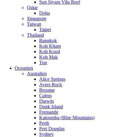
Sun Siyam Vilu Reef
Qatar
Doha
Singapore
Taiwan
Taipei
Thailand
Bangkok
Koh Kham
Koh Kood
Koh Mak
Trat
Oceanien
Australien
Alice Springs
Ayers Rock
Broome
Cairns
Darwin
Dunk Island
Fremantle
Katoomba (Blue Mountains)
Perth
Port Douglas
Sydney