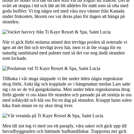
utbud av nötter och bär till den som vill ha yogurt till frukost. Det är
svårt att stoppa i tid och lätt att bli alldeles för mätt som så ofta med
goda bufféer. Vi tog några ord med våra nya vänner från Kanada
under frukosten, liksom oss var deras plan för dagen att hänga på
stranden.
När vi gick förbi stolarna utmed den trevliga poolen så noterade vi
igen att det fint och trevligt även här, men vi är lite svaga för en
naturlig sandstrand med palmer runt så det var nog ändå stranden
som lockade.
Tillbaka i vår stuga slappade vi lite under tiden några regnskurar
drog förbi. Anki låg och kopplade av i hängmattan medan Lars satte
sig i en av de två gungskolarna. Men under tiden regnskurarna drog
förbi gjorde vi oss klara för stranden och passade på att smörja in oss
med solskydd och klä oss för en dag på stranden. Knappt hann solen
kika fram innan en ny skur drog över.
Men till sist tog vi med oss ett paraply, våra saker och gick upp till
huvudbyggnaden och hämtade badhanddukar. Trapporna ner gick