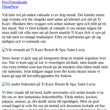
Prev
Föregående
Nästa
Next
Vid halv två på natten vaknade vi av hög musik. Det kändes minst
sagt oväntat och lite ologiskt med tanke på klientel och stil på Ti
Kaye. Musiken blev svagare och sedan starkare igen och höll på en
bra stund. När vi först kollade så väntade vi oss nästan någon bil
strax intill vår villa men ute på havet utanför Ti Kaye fick vi syn på
en båt med en mängd smålampor. Efter en halvtimma gav de sig
äntligen och vi somnade om.
Strax innan vi gick upp på morgonen drog en tropisk regnskur över
oss. När vi kom upp så var vi visserligen utvilade, men kunde ana
viss extra trötthet som kan berott på att musiken från båten ändå stört
vår nattsömn. Som tidigare dagar kom fler korta skurar innan vi
hann gå upp till huvudbyggnaden för frukost.
Vi blev visade till ett bord, kaffe serverades och sedan kunde vi ta
för oss av den fantastiska frukostbuffén. Färsk melon, kockos,
papaya, ananas, ja, det skulle räcka till egentligen. Men en god
rostad bagel är svår för oss att motstå och dessutom lockade ett bra