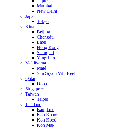
Jaipur
Mumbai
New Delhi
Japan
Tokyo
Kina
Beijing
Chengdu
Emei
Hong Kong
Shanghai
Yangshuo
Maldiverna
Malé
Sun Siyam Vilu Reef
Qatar
Doha
Singapore
Taiwan
Taipei
Thailand
Bangkok
Koh Kham
Koh Kood
Koh Mak