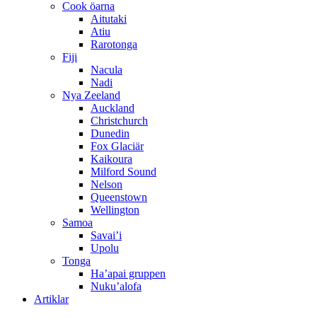
Cook öarna
Aitutaki
Atiu
Rarotonga
Fiji
Nacula
Nadi
Nya Zeeland
Auckland
Christchurch
Dunedin
Fox Glaciär
Kaikoura
Milford Sound
Nelson
Queenstown
Wellington
Samoa
Savai’i
Upolu
Tonga
Ha’apai gruppen
Nuku’alofa
Artiklar