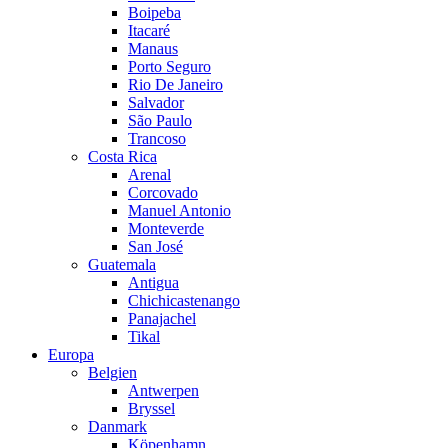
Boipeba
Itacaré
Manaus
Porto Seguro
Rio De Janeiro
Salvador
São Paulo
Trancoso
Costa Rica
Arenal
Corcovado
Manuel Antonio
Monteverde
San José
Guatemala
Antigua
Chichicastenango
Panajachel
Tikal
Europa
Belgien
Antwerpen
Bryssel
Danmark
Köpenhamn