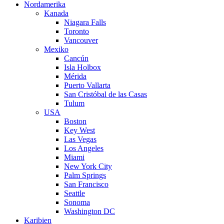
Nordamerika
Kanada
Niagara Falls
Toronto
Vancouver
Mexiko
Cancún
Isla Holbox
Mérida
Puerto Vallarta
San Cristóbal de las Casas
Tulum
USA
Boston
Key West
Las Vegas
Los Angeles
Miami
New York City
Palm Springs
San Francisco
Seattle
Sonoma
Washington DC
Karibien