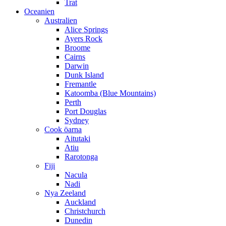
Trat
Oceanien
Australien
Alice Springs
Ayers Rock
Broome
Cairns
Darwin
Dunk Island
Fremantle
Katoomba (Blue Mountains)
Perth
Port Douglas
Sydney
Cook öarna
Aitutaki
Atiu
Rarotonga
Fiji
Nacula
Nadi
Nya Zeeland
Auckland
Christchurch
Dunedin