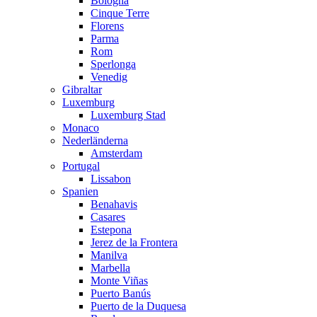
Bologna
Cinque Terre
Florens
Parma
Rom
Sperlonga
Venedig
Gibraltar
Luxemburg
Luxemburg Stad
Monaco
Nederländerna
Amsterdam
Portugal
Lissabon
Spanien
Benahavis
Casares
Estepona
Jerez de la Frontera
Manilva
Marbella
Monte Viñas
Puerto Banús
Puerto de la Duquesa