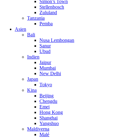
Simon’s Town
Stellenbosch
Zululand
Tanzania
Pemba
Asien
Bali
Nusa Lembongan
Sanur
Ubud
Indien
Jaipur
Mumbai
New Delhi
Japan
Tokyo
Kina
Beijing
Chengdu
Emei
Hong Kong
Shanghai
Yangshuo
Maldiverna
Malé