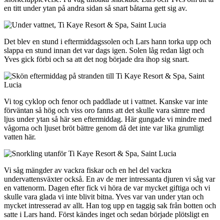
en titt under ytan på andra sidan så snart båtarna gett sig av.
Det blev en stund i eftermiddagssolen och Lars hann torka upp och
slappa en stund innan det var dags igen. Solen låg redan lågt och
Yves gick förbi och sa att det nog började dra ihop sig snart.
Vi tog cyklop och fenor och paddlade ut i vattnet. Kanske var inte
förväntan så hög och viss oro fanns att det skulle vara sämre med
ljus under ytan så här sen eftermiddag. Här gungade vi mindre med
vågorna och ljuset bröt bättre genom då det inte var lika grumligt
vatten här.
Vi såg mängder av vackra fiskar och en hel del vackra
undervattensväxter också. En av de mer intressanta djuren vi såg var
en vattenorm. Dagen efter fick vi höra de var mycket giftiga och vi
skulle vara glada vi inte blivit bitna. Yves var van under ytan och
mycket intresserad av allt. Han tog upp en taggig sak från botten och
satte i Lars hand. Först kändes inget och sedan började plötsligt en