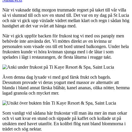
När vi vaknade tidig morgon trummade regnet på taket till vår villa
så vi slumrad till och sov en stund till. Det var en ny dag på St Lucia
och när vi gick upp växlade vädret mellan klart och regn i sådan hög
hastighet att det var svårt att hänga med.
När vi gick uppför backen för frukost tog vi med oss paraply men
behövde inte använda det. Vi möttes direkt av en kvinna ur
personalen som visade oss till ett bord utmed balkongen. Under hela
frukosten kunde vi höra kvinnan sjunga med i de låtar i som
spelades i lågt i restaurangen, de flesta låtarna i reagge takt.
Även denna dag lyxade vi med god färsk frukt och bagels.
Dessutom provade vi deras yogurt med massor av alternativ att
blanda i bland annat färska blåbär, kanel ananas, olika nötter, hemma
lagad granola och mycket mer.
Som vanligt vid sådana här frukostar vill man äta mer än man orkar
och vi satt kvar en stund och sippade på kaffet och kollade ut på
utsikten med havet utanför. En kolibri flög runt bland blommorna i
trädet och sög nektar.