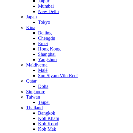
Jaipur
Mumbai
New Delhi
Japan
Tokyo
Kina
Beijing
Chengdu
Emei
Hong Kong
Shanghai
Yangshuo
Maldiverna
Malé
Sun Siyam Vilu Reef
Qatar
Doha
Singapore
Taiwan
Taipei
Thailand
Bangkok
Koh Kham
Koh Kood
Koh Mak