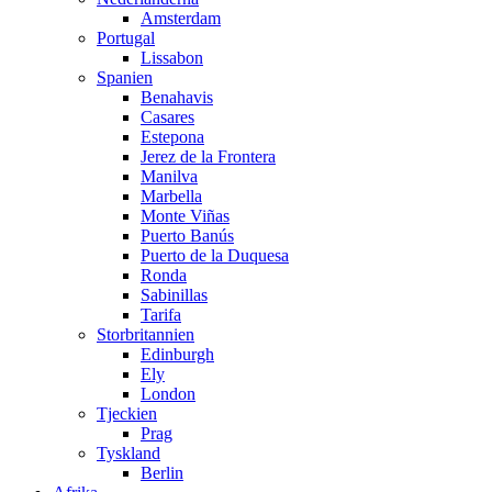
Amsterdam
Portugal
Lissabon
Spanien
Benahavis
Casares
Estepona
Jerez de la Frontera
Manilva
Marbella
Monte Viñas
Puerto Banús
Puerto de la Duquesa
Ronda
Sabinillas
Tarifa
Storbritannien
Edinburgh
Ely
London
Tjeckien
Prag
Tyskland
Berlin