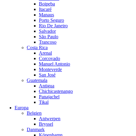
Boipeba
Itacaré
Manaus
Porto Seguro
Rio De Janeiro
Salvador
São Paulo
Trancoso
Costa Rica
Arenal
Corcovado
Manuel Antonio
Monteverde
San José
Guatemala
Antigua
Chichicastenango
Panajachel
Tikal
Europa
Belgien
Antwerpen
Bryssel
Danmark
Köpenhamn