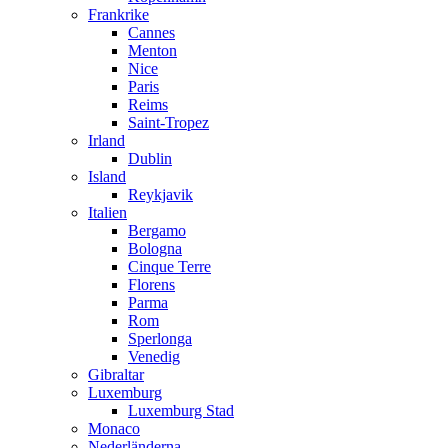
Frankrike
Cannes
Menton
Nice
Paris
Reims
Saint-Tropez
Irland
Dublin
Island
Reykjavik
Italien
Bergamo
Bologna
Cinque Terre
Florens
Parma
Rom
Sperlonga
Venedig
Gibraltar
Luxemburg
Luxemburg Stad
Monaco
Nederländerna