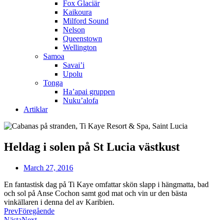
Fox Glaciär
Kaikoura
Milford Sound
Nelson
Queenstown
Wellington
Samoa
Savai’i
Upolu
Tonga
Ha’apai gruppen
Nuku’alofa
Artiklar
Heldag i solen på St Lucia västkust
March 27, 2016
En fantastisk dag på Ti Kaye omfattar skön slapp i hängmatta, bad
och sol på Anse Cochon samt god mat och vin ur den bästa
vinkällaren i denna del av Karibien.
Prev
Föregående
Nästa
Next