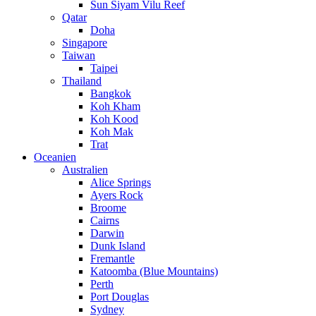
Sun Siyam Vilu Reef
Qatar
Doha
Singapore
Taiwan
Taipei
Thailand
Bangkok
Koh Kham
Koh Kood
Koh Mak
Trat
Oceanien
Australien
Alice Springs
Ayers Rock
Broome
Cairns
Darwin
Dunk Island
Fremantle
Katoomba (Blue Mountains)
Perth
Port Douglas
Sydney