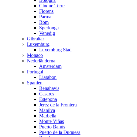
Bologna
Cinque Terre
Florens
Parma
Rom
Sperlonga
Venedig
Gibraltar
Luxemburg
Luxemburg Stad
Monaco
Nederländerna
Amsterdam
Portugal
Lissabon
Spanien
Benahavis
Casares
Estepona
Jerez de la Frontera
Manilva
Marbella
Monte Viñas
Puerto Banús
Puerto de la Duquesa