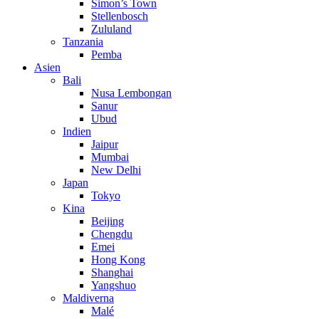
Simon’s Town
Stellenbosch
Zululand
Tanzania
Pemba
Asien
Bali
Nusa Lembongan
Sanur
Ubud
Indien
Jaipur
Mumbai
New Delhi
Japan
Tokyo
Kina
Beijing
Chengdu
Emei
Hong Kong
Shanghai
Yangshuo
Maldiverna
Malé