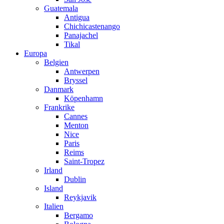
Guatemala
Antigua
Chichicastenango
Panajachel
Tikal
Europa
Belgien
Antwerpen
Bryssel
Danmark
Köpenhamn
Frankrike
Cannes
Menton
Nice
Paris
Reims
Saint-Tropez
Irland
Dublin
Island
Reykjavik
Italien
Bergamo