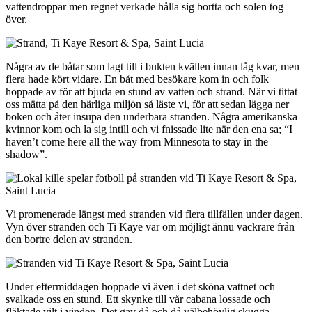
vattendroppar men regnet verkade hålla sig bortta och solen tog
över.
Några av de båtar som lagt till i bukten kvällen innan låg kvar, men
flera hade kört vidare. En båt med besökare kom in och folk
hoppade av för att bjuda en stund av vatten och strand. När vi tittat
oss mätta på den härliga miljön så läste vi, för att sedan lägga ner
boken och åter insupa den underbara stranden. Några amerikanska
kvinnor kom och la sig intill och vi fnissade lite när den ena sa; “I
haven’t come here all the way from Minnesota to stay in the
shadow”.
Vi promenerade längst med stranden vid flera tillfällen under dagen.
Vyn över stranden och Ti Kaye var om möjligt ännu vackrare från
den bortre delen av stranden.
Under eftermiddagen hoppade vi även i det sköna vattnet och
svalkade oss en stund. Ett skynke till vår cabana lossade och
fläktade vilt i vinden. Det gav då och då välbehövlig skugga.