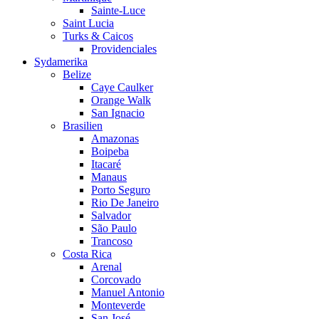
Sainte-Luce
Saint Lucia
Turks & Caicos
Providenciales
Sydamerika
Belize
Caye Caulker
Orange Walk
San Ignacio
Brasilien
Amazonas
Boipeba
Itacaré
Manaus
Porto Seguro
Rio De Janeiro
Salvador
São Paulo
Trancoso
Costa Rica
Arenal
Corcovado
Manuel Antonio
Monteverde
San José