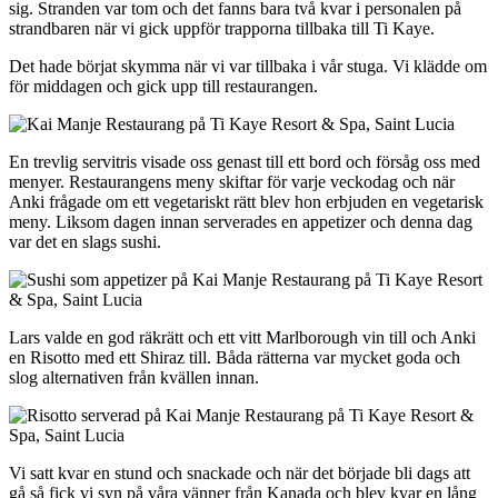
sig. Stranden var tom och det fanns bara två kvar i personalen på
strandbaren när vi gick uppför trapporna tillbaka till Ti Kaye.
Det hade börjat skymma när vi var tillbaka i vår stuga. Vi klädde om
för middagen och gick upp till restaurangen.
En trevlig servitris visade oss genast till ett bord och försåg oss med
menyer. Restaurangens meny skiftar för varje veckodag och när
Anki frågade om ett vegetariskt rätt blev hon erbjuden en vegetarisk
meny. Liksom dagen innan serverades en appetizer och denna dag
var det en slags sushi.
Lars valde en god räkrätt och ett vitt Marlborough vin till och Anki
en Risotto med ett Shiraz till. Båda rätterna var mycket goda och
slog alternativen från kvällen innan.
Vi satt kvar en stund och snackade och när det började bli dags att
gå så fick vi syn på våra vänner från Kanada och blev kvar en lång