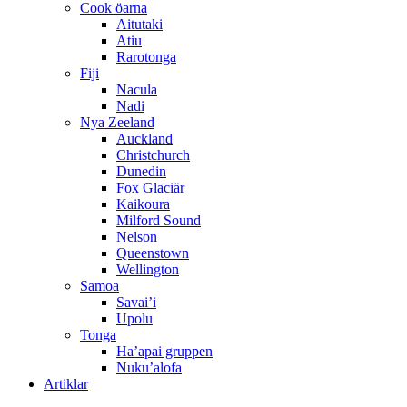
Cook öarna
Aitutaki
Atiu
Rarotonga
Fiji
Nacula
Nadi
Nya Zeeland
Auckland
Christchurch
Dunedin
Fox Glaciär
Kaikoura
Milford Sound
Nelson
Queenstown
Wellington
Samoa
Savai’i
Upolu
Tonga
Ha’apai gruppen
Nuku’alofa
Artiklar