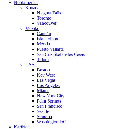
Nordamerika
Kanada
Niagara Falls
Toronto
Vancouver
Mexiko
Cancún
Isla Holbox
Mérida
Puerto Vallarta
San Cristóbal de las Casas
Tulum
USA
Boston
Key West
Las Vegas
Los Angeles
Miami
New York City
Palm Springs
San Francisco
Seattle
Sonoma
Washington DC
Karibien