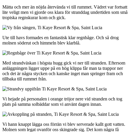
Mätta och mer än nöjda återvända vi till rummet. Vädret var fortsatt
lite veligt men vi gjorde oss klara för stranddag undertiden som små
tropiska regnskurar kom och gick.
Ute till havs formades en fantastisk klar regnbåge. Och så drog
molnen söderut och himmeln blev klarblå.
Med strandväskan i högsta hugg gick vi ner till stranden. Eftersom
anläggningen ligger uppe på en hög klippa får man ta trappor ner
och det är några stycken och kanske inget man springer fram och
tillbaka till rummet från.
Vi hejade på personalen i orange tröjor nere vid stranden och tog
plats på samma solbäddar som vi använt dagen innan.
Vi hann knappt lägga oss förrän vi blev serverade kallt gott vatten.
Molnen som legat ovanför oss skingrade sig. Det kom några få