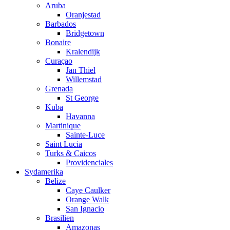
Aruba
Oranjestad
Barbados
Bridgetown
Bonaire
Kralendijk
Curaçao
Jan Thiel
Willemstad
Grenada
St George
Kuba
Havanna
Martinique
Sainte-Luce
Saint Lucia
Turks & Caicos
Providenciales
Sydamerika
Belize
Caye Caulker
Orange Walk
San Ignacio
Brasilien
Amazonas