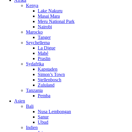
Afrika
Kenya
Lake Nakuru
Masai Mara
Meru National Park
Nairobi
Marocko
Tanger
Seychellerna
La Digue
Mahé
Praslin
Sydafrika
Kapstaden
Simon’s Town
Stellenbosch
Zululand
Tanzania
Pemba
Asien
Bali
Nusa Lembongan
Sanur
Ubud
Indien