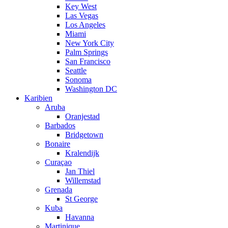
Key West
Las Vegas
Los Angeles
Miami
New York City
Palm Springs
San Francisco
Seattle
Sonoma
Washington DC
Karibien
Aruba
Oranjestad
Barbados
Bridgetown
Bonaire
Kralendijk
Curaçao
Jan Thiel
Willemstad
Grenada
St George
Kuba
Havanna
Martinique