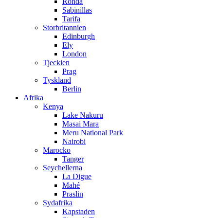
Ronda
Sabinillas
Tarifa
Storbritannien
Edinburgh
Ely
London
Tjeckien
Prag
Tyskland
Berlin
Afrika
Kenya
Lake Nakuru
Masai Mara
Meru National Park
Nairobi
Marocko
Tanger
Seychellerna
La Digue
Mahé
Praslin
Sydafrika
Kapstaden