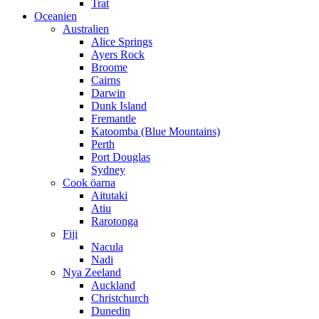
Trat
Oceanien
Australien
Alice Springs
Ayers Rock
Broome
Cairns
Darwin
Dunk Island
Fremantle
Katoomba (Blue Mountains)
Perth
Port Douglas
Sydney
Cook öarna
Aitutaki
Atiu
Rarotonga
Fiji
Nacula
Nadi
Nya Zeeland
Auckland
Christchurch
Dunedin