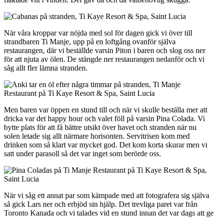
När våra kroppar var nöjda med sol för dagen gick vi över till
strandbaren Ti Manje, upp på en loftgång ovanför själva
restaurangen, där vi beställde varsin Piton i baren och slog oss ner
för att njuta av ölen. De stängde ner restaurangen nedanför och vi
såg allt fler lämna stranden.
Men baren var öppen en stund till och när vi skulle beställa mer att
dricka var det happy hour och valet föll på varsin Pina Colada. Vi
bytte plats för att få bättre utsikt över havet och stranden när nu
solen letade sig allt närmare horisonten. Servitrisen kom med
drinken som så klart var mycket god. Det kom korta skurar men vi
satt under parasoll så det var inget som berörde oss.
När vi såg ett annat par som kämpade med att fotografera sig själva
så gick Lars ner och erbjöd sin hjälp. Det trevliga paret var från
Toronto Kanada och vi talades vid en stund innan det var dags att ge