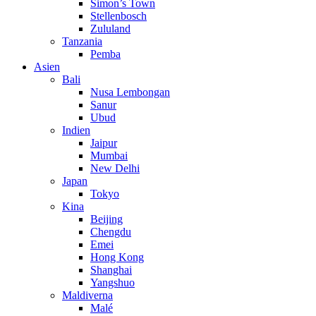
Simon’s Town
Stellenbosch
Zululand
Tanzania
Pemba
Asien
Bali
Nusa Lembongan
Sanur
Ubud
Indien
Jaipur
Mumbai
New Delhi
Japan
Tokyo
Kina
Beijing
Chengdu
Emei
Hong Kong
Shanghai
Yangshuo
Maldiverna
Malé