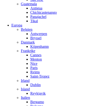
Guatemala
Antigua
Chichicastenango
Panajachel
Tikal
Europa
Belgien
Antwerpen
Bryssel
Danmark
Köpenhamn
Frankrike
Cannes
Menton
Nice
Paris
Reims
Saint-Tropez
Irland
Dublin
Island
Reykjavik
Italien
Bergamo