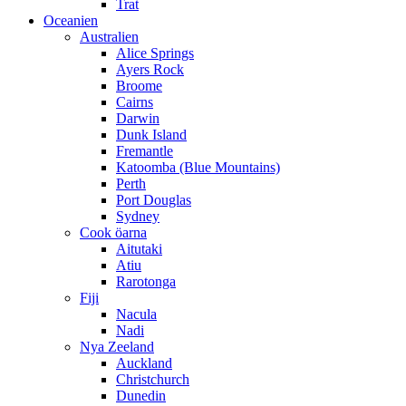
Trat
Oceanien
Australien
Alice Springs
Ayers Rock
Broome
Cairns
Darwin
Dunk Island
Fremantle
Katoomba (Blue Mountains)
Perth
Port Douglas
Sydney
Cook öarna
Aitutaki
Atiu
Rarotonga
Fiji
Nacula
Nadi
Nya Zeeland
Auckland
Christchurch
Dunedin