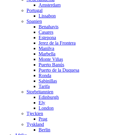
Amsterdam
Portugal
Lissabon
Spanien
Benahavis
Casares
Estepona
Jerez de la Frontera
Manilva
Marbella
Monte Viñas
Puerto Banús
Puerto de la Duquesa
Ronda
Sabinillas
Tarifa
Storbritannien
Edinburgh
Ely
London
Tjeckien
Prag
Tyskland
Berlin