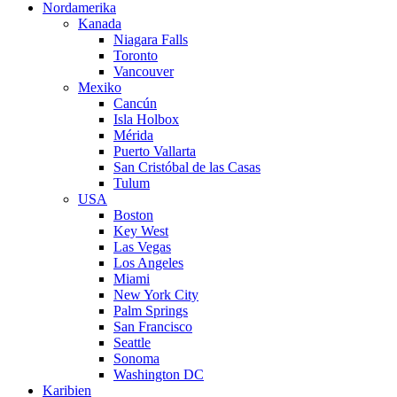
Nordamerika
Kanada
Niagara Falls
Toronto
Vancouver
Mexiko
Cancún
Isla Holbox
Mérida
Puerto Vallarta
San Cristóbal de las Casas
Tulum
USA
Boston
Key West
Las Vegas
Los Angeles
Miami
New York City
Palm Springs
San Francisco
Seattle
Sonoma
Washington DC
Karibien