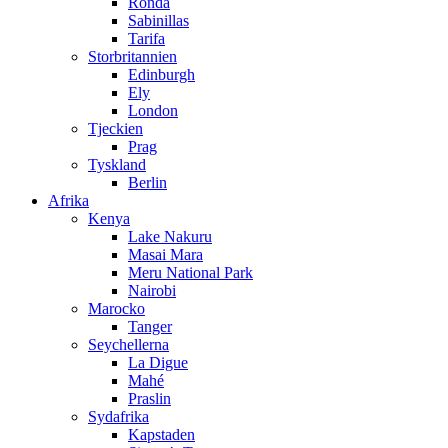
Ronda
Sabinillas
Tarifa
Storbritannien
Edinburgh
Ely
London
Tjeckien
Prag
Tyskland
Berlin
Afrika
Kenya
Lake Nakuru
Masai Mara
Meru National Park
Nairobi
Marocko
Tanger
Seychellerna
La Digue
Mahé
Praslin
Sydafrika
Kapstaden