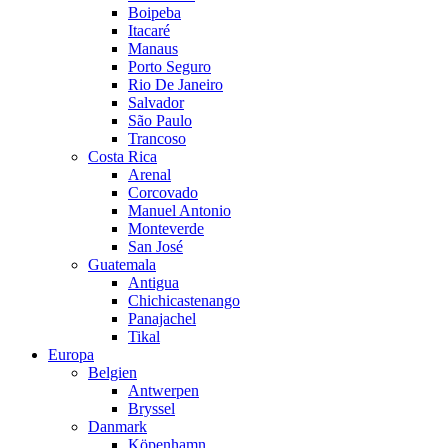
Boipeba
Itacaré
Manaus
Porto Seguro
Rio De Janeiro
Salvador
São Paulo
Trancoso
Costa Rica
Arenal
Corcovado
Manuel Antonio
Monteverde
San José
Guatemala
Antigua
Chichicastenango
Panajachel
Tikal
Europa
Belgien
Antwerpen
Bryssel
Danmark
Köpenhamn