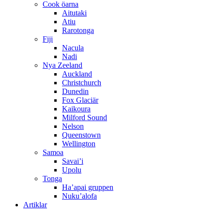
Cook öarna
Aitutaki
Atiu
Rarotonga
Fiji
Nacula
Nadi
Nya Zeeland
Auckland
Christchurch
Dunedin
Fox Glaciär
Kaikoura
Milford Sound
Nelson
Queenstown
Wellington
Samoa
Savai’i
Upolu
Tonga
Ha’apai gruppen
Nuku’alofa
Artiklar