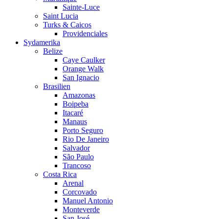
Sainte-Luce
Saint Lucia
Turks & Caicos
Providenciales
Sydamerika
Belize
Caye Caulker
Orange Walk
San Ignacio
Brasilien
Amazonas
Boipeba
Itacaré
Manaus
Porto Seguro
Rio De Janeiro
Salvador
São Paulo
Trancoso
Costa Rica
Arenal
Corcovado
Manuel Antonio
Monteverde
San José