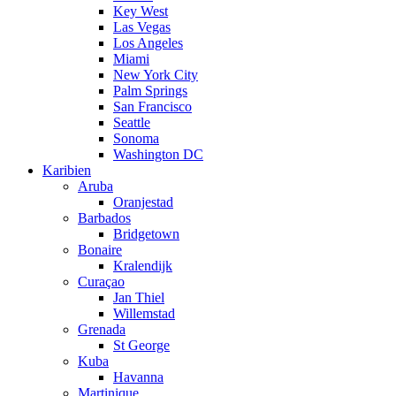
Key West
Las Vegas
Los Angeles
Miami
New York City
Palm Springs
San Francisco
Seattle
Sonoma
Washington DC
Karibien
Aruba
Oranjestad
Barbados
Bridgetown
Bonaire
Kralendijk
Curaçao
Jan Thiel
Willemstad
Grenada
St George
Kuba
Havanna
Martinique