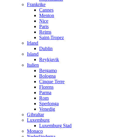
Frankrike
Cannes
Menton
Nice
Paris
Reims
Saint-Tropez
Irland
Dublin
Island
Reykjavik
Italien
Bergamo
Bologna
Cinque Terre
Florens
Parma
Rom
Sperlonga
Venedig
Gibraltar
Luxemburg
Luxemburg Stad
Monaco
Nederländerna