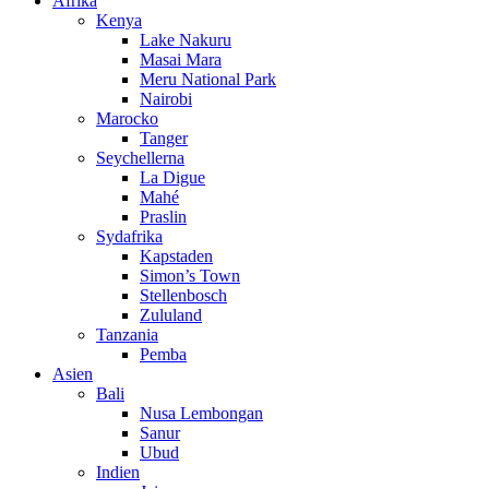
Afrika
Kenya
Lake Nakuru
Masai Mara
Meru National Park
Nairobi
Marocko
Tanger
Seychellerna
La Digue
Mahé
Praslin
Sydafrika
Kapstaden
Simon’s Town
Stellenbosch
Zululand
Tanzania
Pemba
Asien
Bali
Nusa Lembongan
Sanur
Ubud
Indien