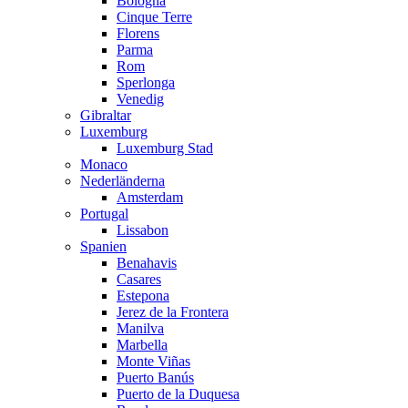
Bologna
Cinque Terre
Florens
Parma
Rom
Sperlonga
Venedig
Gibraltar
Luxemburg
Luxemburg Stad
Monaco
Nederländerna
Amsterdam
Portugal
Lissabon
Spanien
Benahavis
Casares
Estepona
Jerez de la Frontera
Manilva
Marbella
Monte Viñas
Puerto Banús
Puerto de la Duquesa