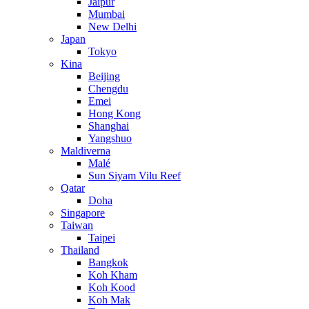
Jaipur
Mumbai
New Delhi
Japan
Tokyo
Kina
Beijing
Chengdu
Emei
Hong Kong
Shanghai
Yangshuo
Maldiverna
Malé
Sun Siyam Vilu Reef
Qatar
Doha
Singapore
Taiwan
Taipei
Thailand
Bangkok
Koh Kham
Koh Kood
Koh Mak