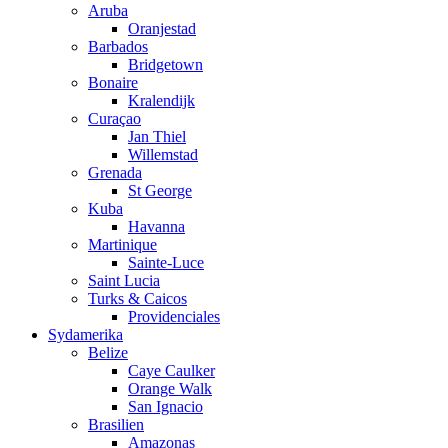
Aruba
Oranjestad
Barbados
Bridgetown
Bonaire
Kralendijk
Curaçao
Jan Thiel
Willemstad
Grenada
St George
Kuba
Havanna
Martinique
Sainte-Luce
Saint Lucia
Turks & Caicos
Providenciales
Sydamerika
Belize
Caye Caulker
Orange Walk
San Ignacio
Brasilien
Amazonas