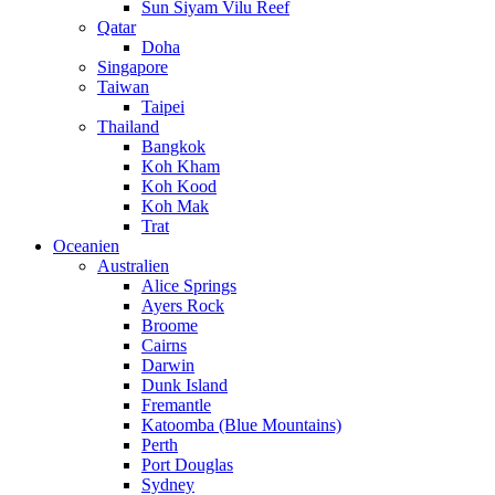
Sun Siyam Vilu Reef
Qatar
Doha
Singapore
Taiwan
Taipei
Thailand
Bangkok
Koh Kham
Koh Kood
Koh Mak
Trat
Oceanien
Australien
Alice Springs
Ayers Rock
Broome
Cairns
Darwin
Dunk Island
Fremantle
Katoomba (Blue Mountains)
Perth
Port Douglas
Sydney