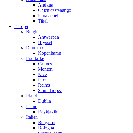
Antigua
Chichicastenango
Panajachel
Tikal
Europa
Belgien
Antwerpen
Bryssel
Danmark
Köpenhamn
Frankrike
Cannes
Menton
Nice
Paris
Reims
Saint-Tropez
Irland
Dublin
Island
Reykjavik
Italien
Bergamo
Bologna