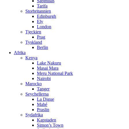
Sabinillas
Tarifa
Storbritannien
Edinburgh
Ely
London
Tjeckien
Prag
Tyskland
Berlin
Afrika
Kenya
Lake Nakuru
Masai Mara
Meru National Park
Nairobi
Marocko
Tanger
Seychellerna
La Digue
Mahé
Praslin
Sydafrika
Kapstaden
Simon’s Town