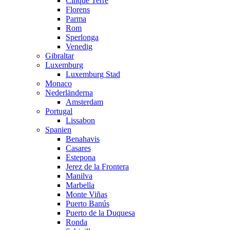
Cinque Terre
Florens
Parma
Rom
Sperlonga
Venedig
Gibraltar
Luxemburg
Luxemburg Stad
Monaco
Nederländerna
Amsterdam
Portugal
Lissabon
Spanien
Benahavis
Casares
Estepona
Jerez de la Frontera
Manilva
Marbella
Monte Viñas
Puerto Banús
Puerto de la Duquesa
Ronda