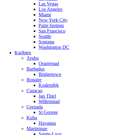
Las Vegas
Los Angeles
Miami
New York City
Palm Springs
San Francisco
Seattle
Sonoma
Washington DC
Karibien
Aruba
Oranjestad
Barbados
Bridgetown
Bonaire
Kralendijk
Curaçao
Jan Thiel
Willemstad
Grenada
St George
Kuba
Havanna
Martinique
Sainte-Luce