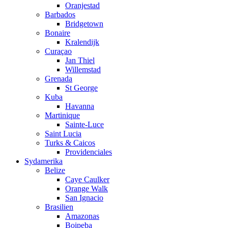
Oranjestad
Barbados
Bridgetown
Bonaire
Kralendijk
Curaçao
Jan Thiel
Willemstad
Grenada
St George
Kuba
Havanna
Martinique
Sainte-Luce
Saint Lucia
Turks & Caicos
Providenciales
Sydamerika
Belize
Caye Caulker
Orange Walk
San Ignacio
Brasilien
Amazonas
Boipeba