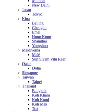
Mumbai
New Delhi
Japan
Tokyo
Kina
Beijing
Chengdu
Emei
Hong Kong
Shanghai
Yangshuo
Maldiverna
Malé
Sun Siyam Vilu Reef
Qatar
Doha
Singapore
Taiwan
Taipei
Thailand
Bangkok
Koh Kham
Koh Kood
Koh Mak
Trat