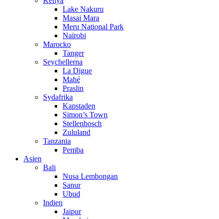
Kenya
Lake Nakuru
Masai Mara
Meru National Park
Nairobi
Marocko
Tanger
Seychellerna
La Digue
Mahé
Praslin
Sydafrika
Kapstaden
Simon’s Town
Stellenbosch
Zululand
Tanzania
Pemba
Asien
Bali
Nusa Lembongan
Sanur
Ubud
Indien
Jaipur