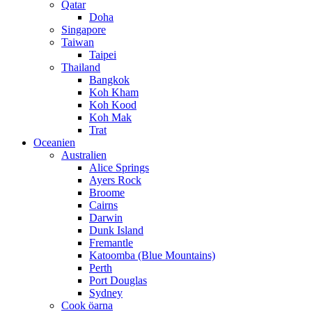
Qatar
Doha
Singapore
Taiwan
Taipei
Thailand
Bangkok
Koh Kham
Koh Kood
Koh Mak
Trat
Oceanien
Australien
Alice Springs
Ayers Rock
Broome
Cairns
Darwin
Dunk Island
Fremantle
Katoomba (Blue Mountains)
Perth
Port Douglas
Sydney
Cook öarna