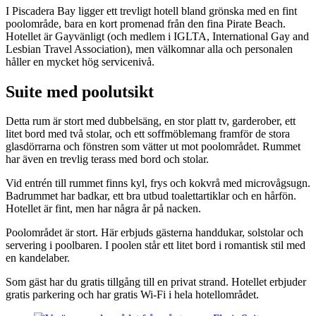
I Piscadera Bay ligger ett trevligt hotell bland grönska med en fint
poolområde, bara en kort promenad från den fina Pirate Beach.
Hotellet är Gayvänligt (och medlem i IGLTA, International Gay and
Lesbian Travel Association), men välkomnar alla och personalen
håller en mycket hög servicenivå.
Suite med poolutsikt
Detta rum är stort med dubbelsäng, en stor platt tv, garderober, ett
litet bord med två stolar, och ett soffmöblemang framför de stora
glasdörrarna och fönstren som vätter ut mot poolområdet. Rummet
har även en trevlig terass med bord och stolar.
Vid entrén till rummet finns kyl, frys och kokvrå med microvågsugn.
Badrummet har badkar, ett bra utbud toalettartiklar och en hårfön.
Hotellet är fint, men har några år på nacken.
Poolområdet är stort. Här erbjuds gästerna handdukar, solstolar och
servering i poolbaren. I poolen står ett litet bord i romantisk stil med
en kandelaber.
Som gäst har du gratis tillgång till en privat strand. Hotellet erbjuder
gratis parkering och har gratis Wi-Fi i hela hotellområdet.