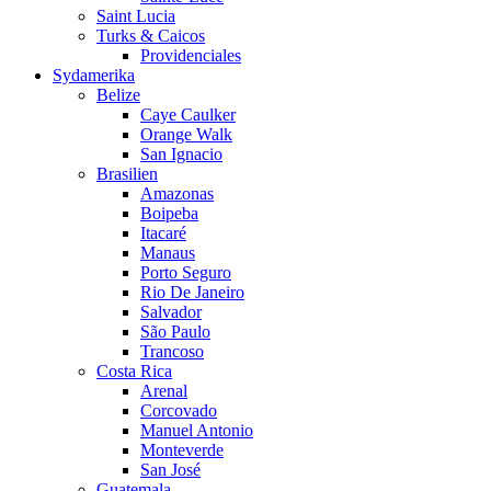
Saint Lucia
Turks & Caicos
Providenciales
Sydamerika
Belize
Caye Caulker
Orange Walk
San Ignacio
Brasilien
Amazonas
Boipeba
Itacaré
Manaus
Porto Seguro
Rio De Janeiro
Salvador
São Paulo
Trancoso
Costa Rica
Arenal
Corcovado
Manuel Antonio
Monteverde
San José
Guatemala