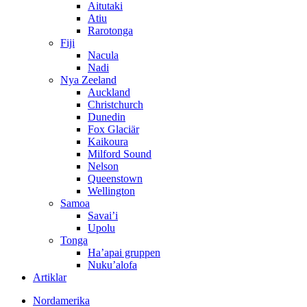
Aitutaki
Atiu
Rarotonga
Fiji
Nacula
Nadi
Nya Zeeland
Auckland
Christchurch
Dunedin
Fox Glaciär
Kaikoura
Milford Sound
Nelson
Queenstown
Wellington
Samoa
Savai’i
Upolu
Tonga
Ha’apai gruppen
Nuku’alofa
Artiklar
Nordamerika