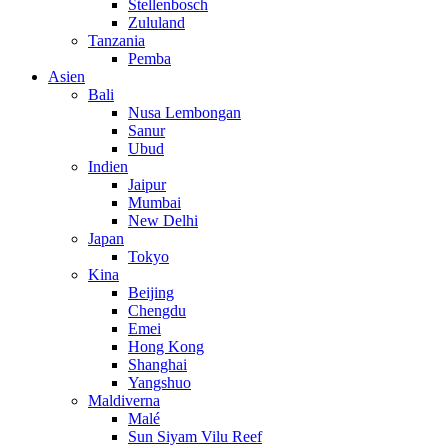
Stellenbosch
Zululand
Tanzania
Pemba
Asien
Bali
Nusa Lembongan
Sanur
Ubud
Indien
Jaipur
Mumbai
New Delhi
Japan
Tokyo
Kina
Beijing
Chengdu
Emei
Hong Kong
Shanghai
Yangshuo
Maldiverna
Malé
Sun Siyam Vilu Reef