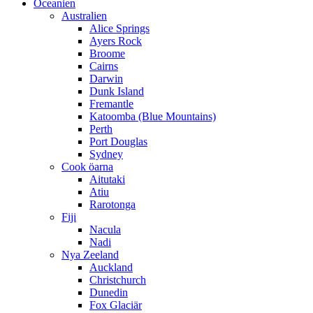
Oceanien
Australien
Alice Springs
Ayers Rock
Broome
Cairns
Darwin
Dunk Island
Fremantle
Katoomba (Blue Mountains)
Perth
Port Douglas
Sydney
Cook öarna
Aitutaki
Atiu
Rarotonga
Fiji
Nacula
Nadi
Nya Zeeland
Auckland
Christchurch
Dunedin
Fox Glaciär