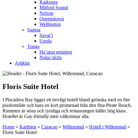
Kaikoura
Milford Sound
Nelson
Queenstown
Wellington
Samoa
Savai’i
Upolu
Tonga
Ha’apai gruppen
Nuku’alofa
Artiklar
Floris Suite Hotel
I Piscadera Bay ligger ett trevligt hotell bland grönska med en fint
poolområde och bara en kort promenad från den fina Pirate Beach.
Rummen är stora och rymliga och restaurangen håller hög klass.
Hotellet är Gay-friendly men välkomnar alla.
Home
»
Karibien
»
Curaçao
»
Willemstad
»
Hotell i Willemstad
»
Floris Suite Hotel