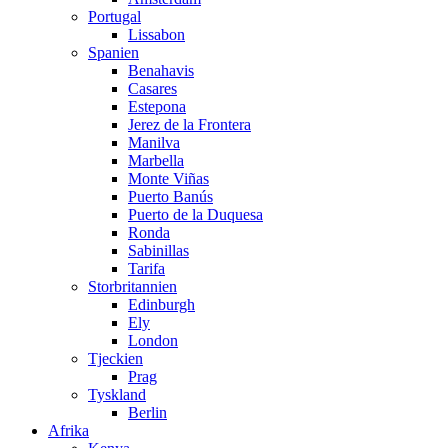
Portugal
Lissabon
Spanien
Benahavis
Casares
Estepona
Jerez de la Frontera
Manilva
Marbella
Monte Viñas
Puerto Banús
Puerto de la Duquesa
Ronda
Sabinillas
Tarifa
Storbritannien
Edinburgh
Ely
London
Tjeckien
Prag
Tyskland
Berlin
Afrika