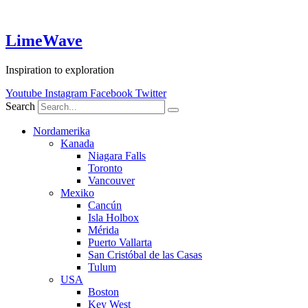
Skip
to
content
LimeWave
Inspiration to exploration
Youtube
Instagram
Facebook
Twitter
Search
Nordamerika
Kanada
Niagara Falls
Toronto
Vancouver
Mexiko
Cancún
Isla Holbox
Mérida
Puerto Vallarta
San Cristóbal de las Casas
Tulum
USA
Boston
Key West