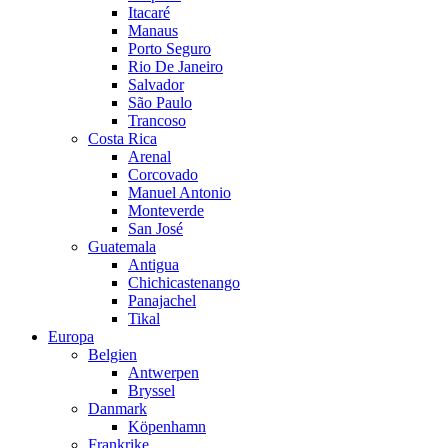
Itacaré
Manaus
Porto Seguro
Rio De Janeiro
Salvador
São Paulo
Trancoso
Costa Rica
Arenal
Corcovado
Manuel Antonio
Monteverde
San José
Guatemala
Antigua
Chichicastenango
Panajachel
Tikal
Europa
Belgien
Antwerpen
Bryssel
Danmark
Köpenhamn
Frankrike