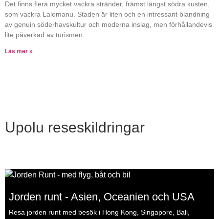
Det finns flera mycket vackra stränder, främst längst södra kusten,
som vackra Lalomanu. Staden är liten och en intressant blandning
av genuin söderhavskultur och moderna inslag, men förhållandevis
lite påverkad av turismen.
Läs mer »
Upolu reseskildringar
Jorden runt - Asien, Oceanien och USA
Resa jorden runt med besök i Hong Kong, Singapore, Bali,