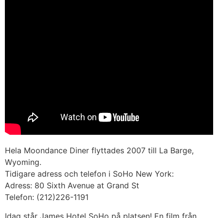
Hela Moondance Diner flyttades 2007 till La Barge,
Wyoming.
Tidigare adress och telefon i SoHo New York:
Adress: 80 Sixth Avenue at Grand St
Telefon: (212)226-1191
Idag står James Hotel SoHo på platsen! En film från